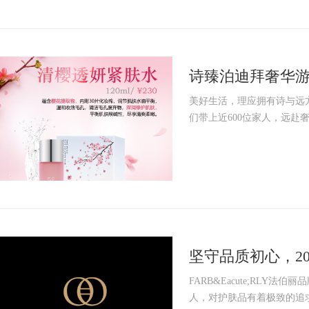
诗臻泊迪拜奢华游
边
美好生活，理应拥有诗与远
们带上近600位家人，远赴奢
坚守品质初心，20
FARB&Eacute;RL
人，对护肤品有着极致的追求