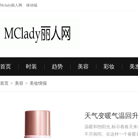
Mclady丽人网
移动端
首页
时装
趋势
美容
彩妆
美
首页
>
美容
>
美妆情报
天气变暖气温回
温暖和煦阳光,标示着春天来
不尽相同。在这样一个春暖花开