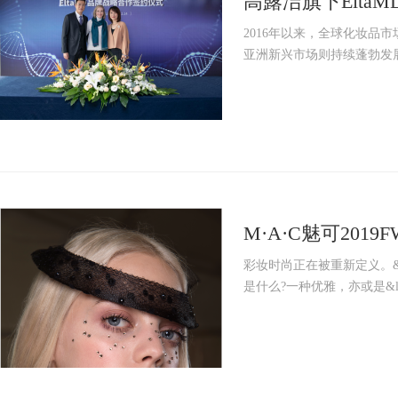
高露洁旗下Elt
2016年以来，全球化妆品
亚洲新兴市场则持续蓬勃发展
M·A·C魅可201
彩妆时尚正在被重新定义。&mdas
是什么?一种优雅，亦或是&ldqu