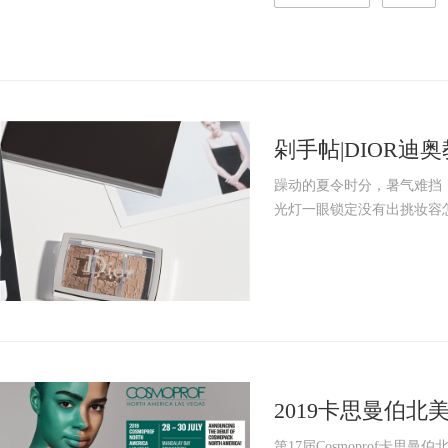
剁手帖|DIOR迪奥
攫取N倍回头率!
躁动的夏令时分，暑气难挡
光灯一眼锁定没有出挑妆容怎
2019卡思曼伯
商机
第17届Cosmoprof卡思曼伯北