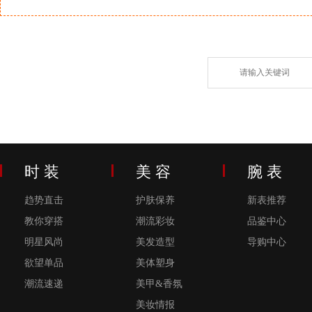
时 装
美 容
腕 表
趋势直击
护肤保养
新表推荐
教你穿搭
潮流彩妆
品鉴中心
明星风尚
美发造型
导购中心
欲望单品
美体塑身
潮流速递
美甲&香氛
美妆情报