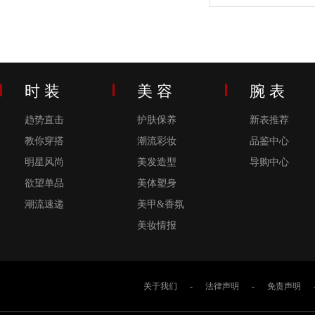
时 装
美 容
腕 表
趋势直击
护肤保养
新表推荐
教你穿搭
潮流彩妆
品鉴中心
明星风尚
美发造型
导购中心
欲望单品
美体塑身
潮流速递
美甲&香氛
美妆情报
关于我们
-
法律声明
-
免责声明