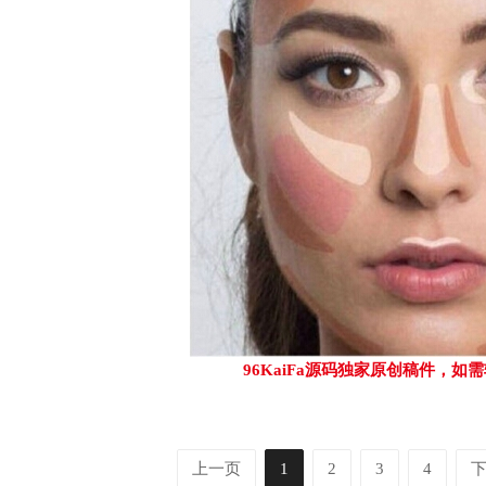
96KaiFa源码独家原创稿件，
上一页
1
2
3
4