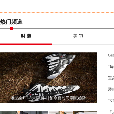
热门频道
时 装
美 容
G
“
置身
爱唯
唯品会FILA大牌日 引领今夏时尚潮流趋势
JN
「反