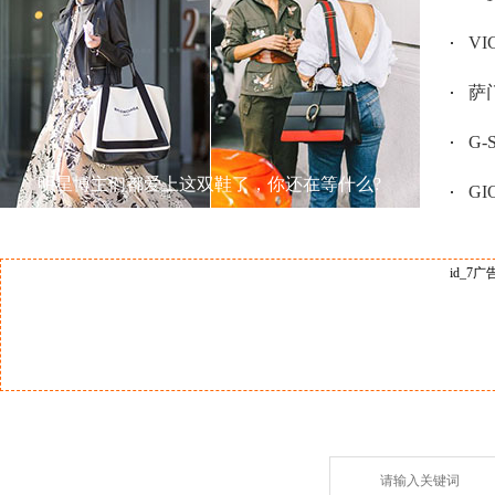
V
萨门
G
明星博主们都爱上这双鞋了，你还在等什么?
GI
id_7广