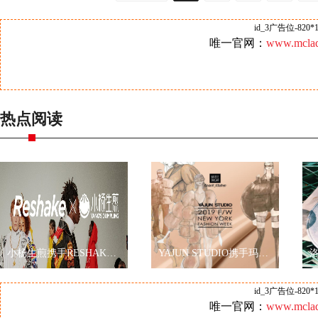
id_3广告位-820*1
唯一官网：
www.mclad
热点阅读
小杨生煎携手RESHAKE耀眼伦敦时装周，再现海派文化
YAJUN STUDIO携手玛丽黛佳色彩工作室2019秋冬纽约时装周玩转跨界
id_3广告位-820*1
唯一官网：
www.mclad