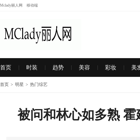
Mclady丽人网
移动端
首页
时装
趋势
美容
彩妆
美
首页
>
明星
>
热门综艺
被问和林心如多熟 霍