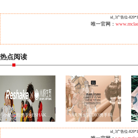
id_3广告位-820*1
唯一官网：
www.mclad
热点阅读
小杨生煎携手RESHAKE耀眼伦敦时装周，再现海派文化
YAJUN STUDIO携手玛丽黛佳色彩工作室2019秋冬纽约时装周玩转跨界
id_3广告位-820*1