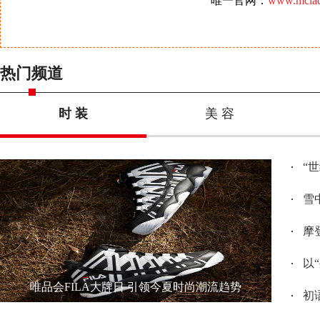
唯一官网：
www.mclad
热门频道
时 装
美 容
“
雪
摩登
以
唯品会FILA大牌日 引领今夏时尚潮流趋势
初