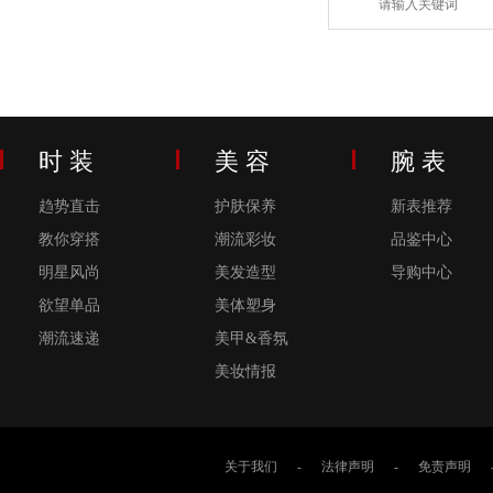
时 装
美 容
腕 表
趋势直击
护肤保养
新表推荐
教你穿搭
潮流彩妆
品鉴中心
明星风尚
美发造型
导购中心
欲望单品
美体塑身
潮流速递
美甲&香氛
美妆情报
关于我们
-
法律声明
-
免责声明