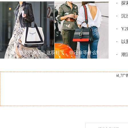
探索
沉
Y2
以
明星博主们都爱上这双鞋了，你还在等什么?
潮流
id_7广