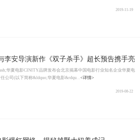
2019-11-19
TY与李安导演新作《双子杀手》超长预告携手亮
起高格式电影观影体验热潮
&mdash;华夏电影CINITY品牌发布会北京揭幕中国电影行业知名企业华夏电
公司(以下简称&ldquo;华夏电影&rdqu...
<详情>
2019-08-22