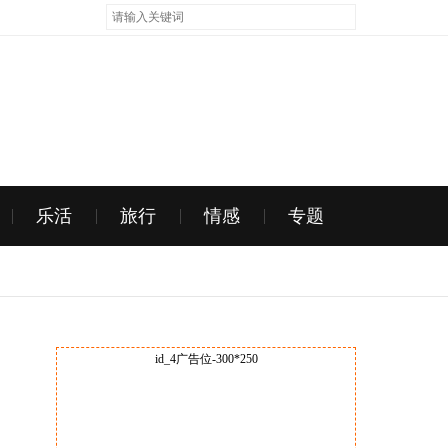
乐活
旅行
情感
专题
id_4广告位-300*250