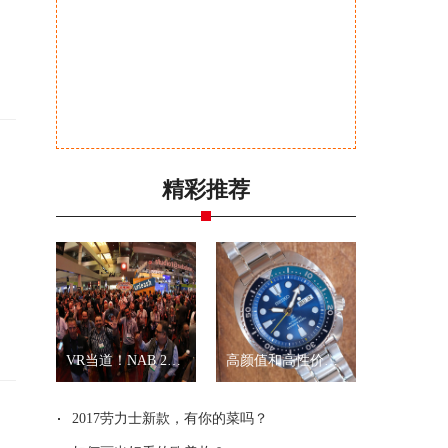
精彩推荐
VR当道！NAB 2017展会全景拍摄新品一览
高颜值和高性价比？就是精工“乌龟”和“武士”
2017劳力士新款，有你的菜吗？