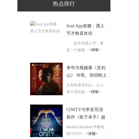
热点排行
Soul App发糖：愚人
节才敢喜欢你
如今的愚人节，像
是一个披着...
<详情>
来华为视频看《灵剑
山》 许凯、张绍刚上
演灵魂爆笑下饭神剧
从前有座灵剑山，山上
有个灵剑派...
<详情>
CINITY与李安导演
新作《双子杀手》超
长预告携手亮相，掀
&mdash;&mdash;华夏电
起高格式电影观影体
影CINITY...
<详情>