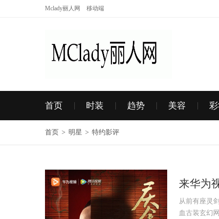
Mclady丽人网
移动端
首页
时装
趋势
美容
彩
首页
>
明星
>
特约影评
来华为
下饭神
从前有座灵
血古装玄幻网