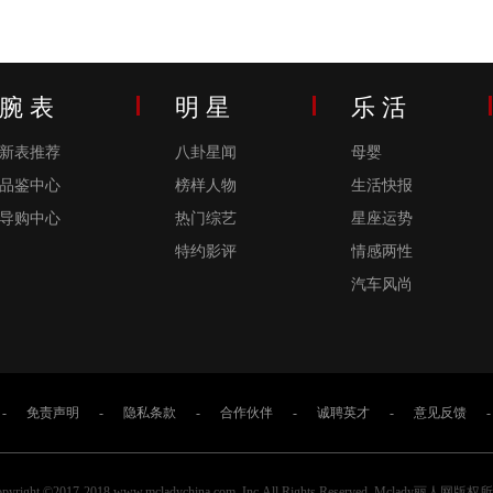
腕 表
明 星
乐 活
新表推荐
八卦星闻
母婴
品鉴中心
榜样人物
生活快报
导购中心
热门综艺
星座运势
特约影评
情感两性
汽车风尚
-
免责声明
-
隐私条款
-
合作伙伴
-
诚聘英才
-
意见反馈
-
pyright ©2017-2018 www.mcladychina.com, Inc.All Rights Reserved. Mclady丽人网版