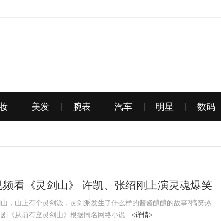
妆
美发
腕表
汽车
明星
数码
视频看《灵剑山》 许凯、张绍刚上演灵魂爆笑
剧
剑山，山上有个灵剑派，灵剑派发生了什么样的酱酱酿酿的故事?搞笑热
剧《从前有座灵剑山》根据同名网络小说...
<详情>