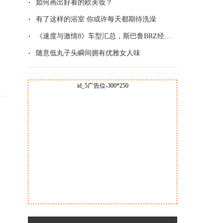
如何画出好看的欧美妆？
有了这样的浴室 你或许每天都期待洗澡
《速度与激情8》车型汇总，斯巴鲁BRZ经典改
随意低丸子头瞬间拥有优雅女人味
id_5广告位-300*250