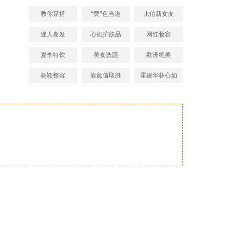
教你穿搭
“黄”色当道
比伯新女友
迷人卷发
心机护肤品
网红妆容
夏季特饮
美食诱惑
欧洲绝美
杨颖整容
靠颜值取胜
霍建华林心如