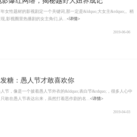
电影爆红网络，揭秘越野大妞养成记
女性题材的影视剧定一个关键词,那一定是&ldquo;大女主&rdquo;。稍
现,影视圈里热播剧的女主角们,从...
<详情>
2019-06-06
 App发糖：愚人节才敢喜欢你
，像是一个披着愚人节外衣的&ldquo;表白节&rdquo;，很多人心中
只敢在愚人节表达出来，虽然打着恶作剧的名...
<详情>
2019-04-03