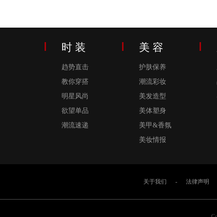
时 装
美 容
趋势直击
护肤保养
教你穿搭
潮流彩妆
明星风尚
美发造型
欲望单品
美体塑身
潮流速递
美甲&香氛
美妆情报
关于我们
-
法律声明
Co