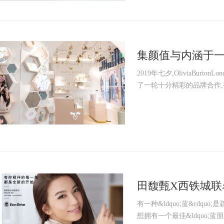
集颜值与内涵于一身的
2019年七夕,OliviaBur
了一轮十分精彩的品牌合作,手
田馥甄X西铁城联
有一种&ldquo;蓝&rdq
想拥有一个最佳&ldquo;蓝朋友&