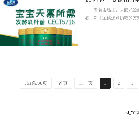
看着市场上让人眼花缭乱
看，新手宝妈选购奶粉的方式
561条/38页
首页
上一页
1
2
3
id_7广