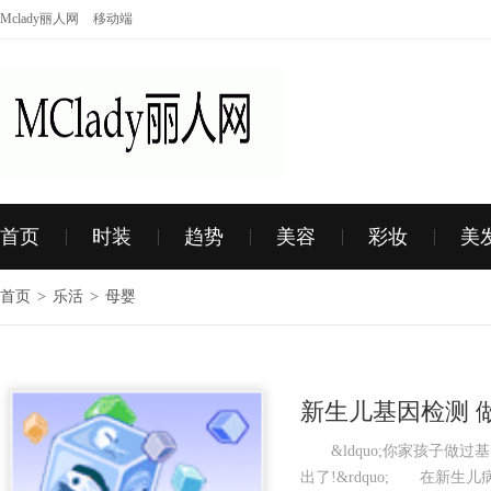
Mclady丽人网
移动端
首页
时装
趋势
美容
彩妆
美
首页
>
乐活
>
母婴
新生儿基因检测 
&ldquo;你家孩子做过基因
出了!&rdquo; 在新生儿