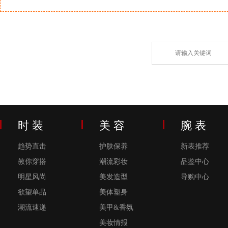
时 装
美 容
腕 表
趋势直击
护肤保养
新表推荐
教你穿搭
潮流彩妆
品鉴中心
明星风尚
美发造型
导购中心
欲望单品
美体塑身
潮流速递
美甲&香氛
美妆情报