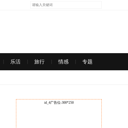
乐活
旅行
情感
专题
id_4广告位-300*250