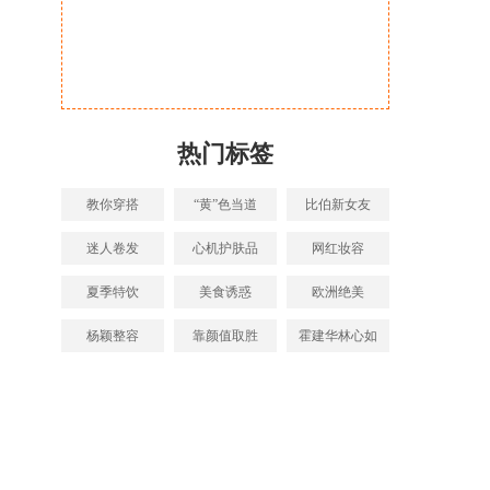
热门标签
教你穿搭
“黄”色当道
比伯新女友
迷人卷发
心机护肤品
网红妆容
夏季特饮
美食诱惑
欧洲绝美
杨颖整容
靠颜值取胜
霍建华林心如