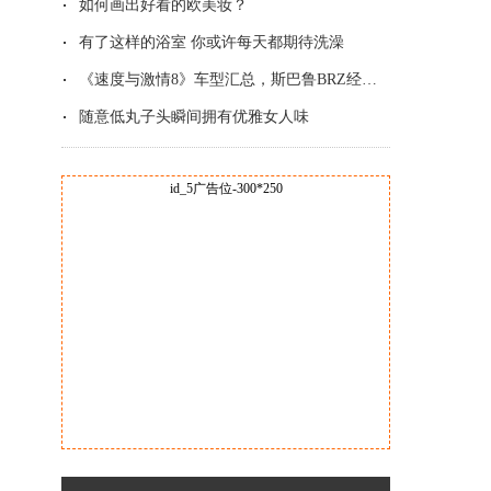
如何画出好看的欧美妆？
有了这样的浴室 你或许每天都期待洗澡
《速度与激情8》车型汇总，斯巴鲁BRZ经典改
随意低丸子头瞬间拥有优雅女人味
id_5广告位-300*250