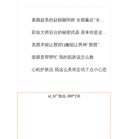
素颜超美的赵丽颖阿娇 全都赢在“水光肌”
彩妆大师后台的秘密武器 原来你是这样的卸妆水！
美唇术能让唇部Q嫩能让男神“唇唇”欲动
面膜君帮帮忙 我的肌肤该怎么敷
心机护肤品 我这么美肯定动了点小心思
id_6广告位-300*250