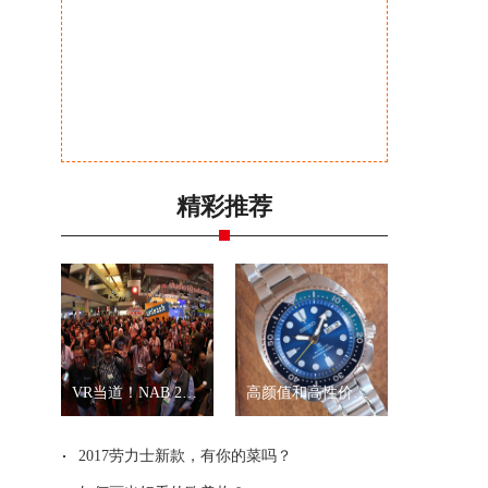
精彩推荐
VR当道！NAB 2017展会全景拍摄新品一览
高颜值和高性价比？就是精工“乌龟”和“武士”
2017劳力士新款，有你的菜吗？