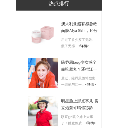
热点排行
澳大利亚超有感急救
面膜Alya Skin，10分
钟带来神仙高光肌！
用过了多少擦了无效、
敷了无感...
<详情>
陈乔恩keep少女感全
靠吃睾丸？还把江一
燕给带坏了
最近，陈乔恩微博放出
一组她与江一...
<详情>
明星脸上那点事儿 袁
立炮轰许晴假冻龄
耿直girl袁立摊上大事
了！她竟然质...
<详情>