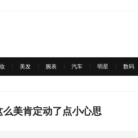
妆
美发
腕表
汽车
明星
数码
这么美肯定动了点小心思