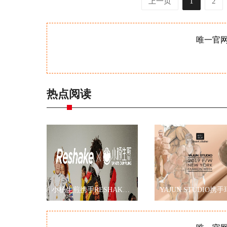
上一页
1
2
唯一官
热点阅读
小杨生煎携手RESHAKE耀眼伦敦时装周，再现海派文化