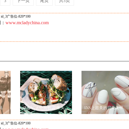
3
下一页
尾页
共3页
id_3广告位-820*100
网：
www.mcladychina.com
YAJUN STUDIO携手玛丽黛佳色彩工作室2019秋冬纽约时装周玩转跨界
洛杉矶这些面包店 来头可真的不小
INS上超美的贝壳美甲 诠释“Less is more”
id_3广告位-820*100