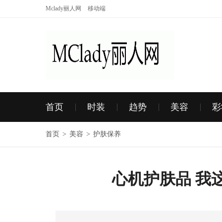
Mclady丽人网
移动端
首页
时装
趋势
美容
彩
首页
>
美容
>
护肤保养
心机护肤品 我