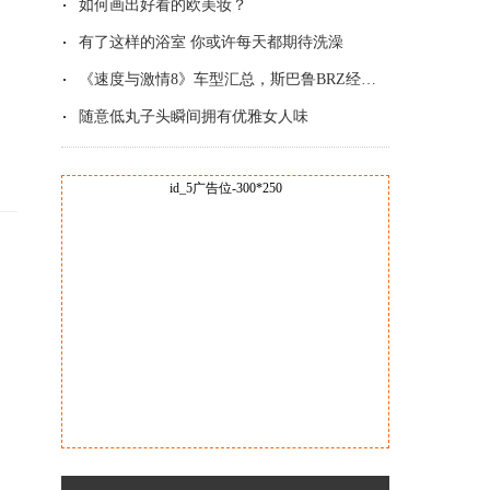
如何画出好看的欧美妆？
有了这样的浴室 你或许每天都期待洗澡
《速度与激情8》车型汇总，斯巴鲁BRZ经典改
随意低丸子头瞬间拥有优雅女人味
id_5广告位-300*250