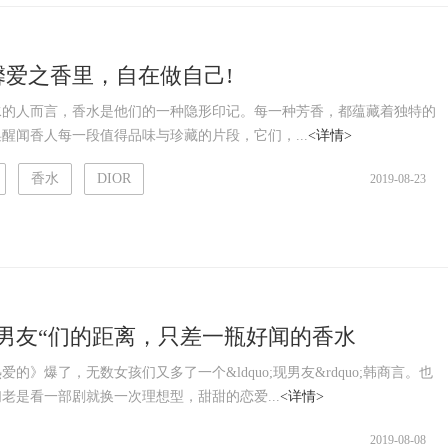
馨爱之香里，自在做自己!
水的人而言，香水是他们的一种隐形印记。每一种芳香，都蕴藏着独特的
醒闻香人每一段值得品味与珍藏的片段，它们，...
<详情>
香水
DIOR
2019-08-23
现男友“们的距离，只差一瓶好闻的香水
的》爆了，无数女孩们又多了一个&ldquo;现男友&rdquo;韩商言。也
老是看一部剧就换一次理想型，甜甜的恋爱...
<详情>
2019-08-08