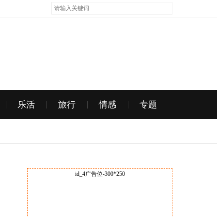
乐活
旅行
情感
专题
id_4广告位-300*250