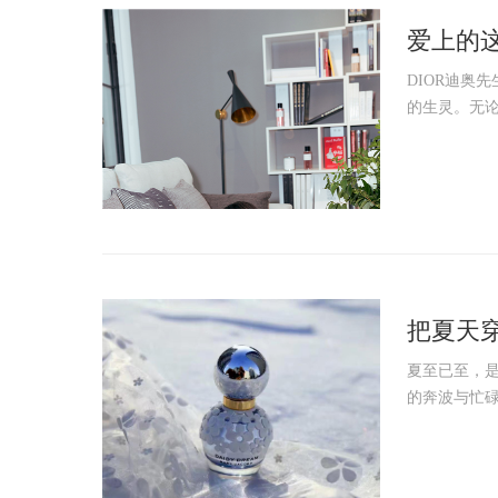
爱上的
新!
DIOR迪奥
的生灵。无论
把夏天穿
夏至已至，
的奔波与忙碌