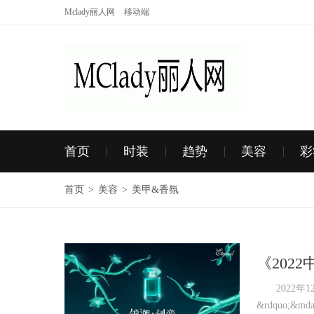
Mclady丽人网
移动端
首页
时装
趋势
美容
彩
首页
>
美容
>
美甲&香氛
《202
发展迅
2022年12
&rdquo;&m