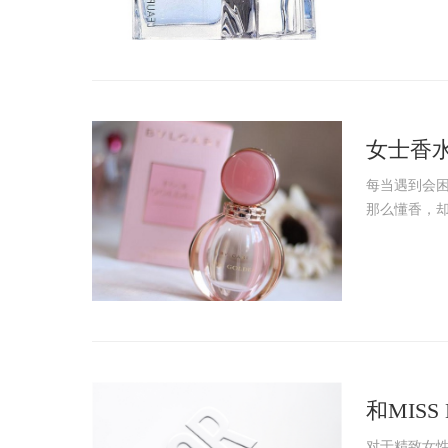
女士香
每当遇到会
那么懂香，却
和MIS
自己!
对于精致女