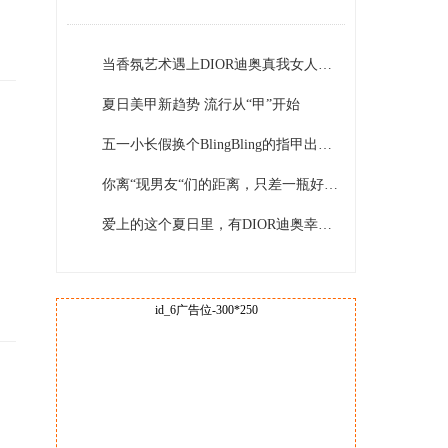
当香氛艺术遇上DIOR迪奥真我女人，璀璨自信一触即发
夏日美甲新趋势 流行从“甲”开始
五一小长假换个BlingBling的指甲出去耍~
你离“现男友“们的距离，只差一瓶好闻的香水
爱上的这个夏日里，有DIOR迪奥幸运风铃的铃兰清新!
id_6广告位-300*250