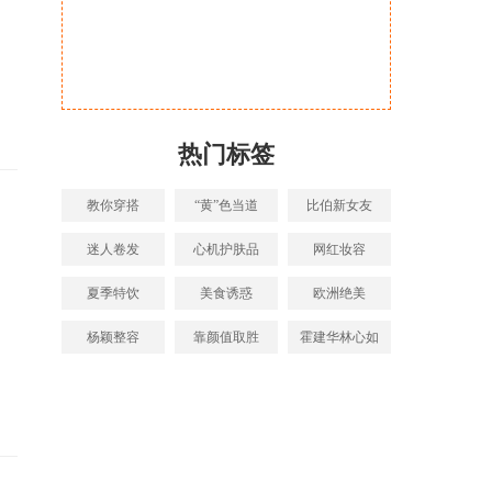
热门标签
教你穿搭
“黄”色当道
比伯新女友
迷人卷发
心机护肤品
网红妆容
夏季特饮
美食诱惑
欧洲绝美
杨颖整容
靠颜值取胜
霍建华林心如