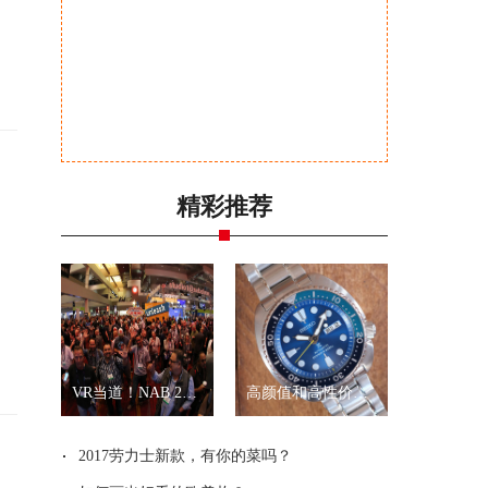
精彩推荐
VR当道！NAB 2017展会全景拍摄新品一览
高颜值和高性价比？就是精工“乌龟”和“武士”
2017劳力士新款，有你的菜吗？