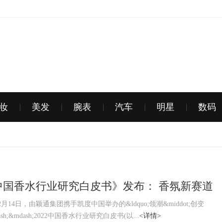
妆
美发
腕表
汽车
明星
数码
2中国香水行业研究白皮书》发布： 香氛新赛道
速，“情绪疗愈”成为消费重要关注点
月14日，由颖通集团携手凯度中国举办的&ldquo;领潮&middot;创变
dash;&mdash;2022中国香水行业研究白皮书(以...
<详情>