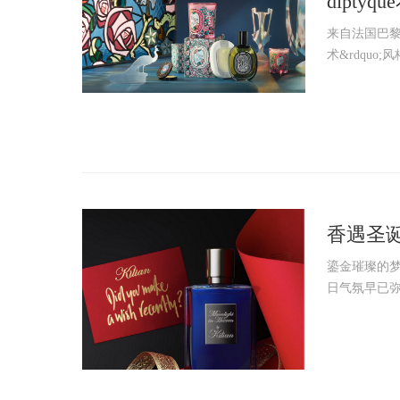
dipt
来自法国巴黎的艺
术&rdquo
香遇圣诞
鎏金璀璨的梦幻
日气氛早已弥