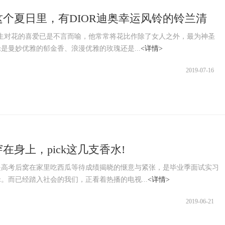
这个夏日里，有DIOR迪奥幸运风铃的铃兰清
先生对花的喜爱已是不言而喻，他常常将花比作除了女人之外，最为神圣
是曼妙优雅的郁金香、浪漫优雅的玫瑰还是...
<详情>
2019-07-16
在身上，pick这几支香水!
是高考后窝在家里吃西瓜等待成绩揭晓的惬意与紧张，是毕业季面试实习
。而已经踏入社会的我们，正看着热播的电视...
<详情>
2019-06-21