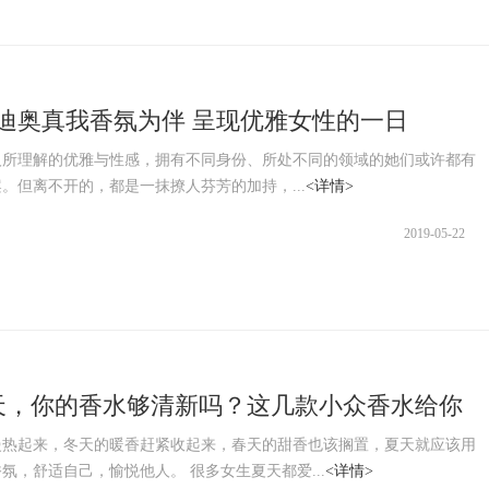
R迪奥真我香氛为伴 呈现优雅女性的一日
人所理解的优雅与性感，拥有不同身份、所处不同的领域的她们或许都有
。但离不开的，都是一抹撩人芬芳的加持，...
<详情>
2019-05-22
天，你的香水够清新吗？这几款小众香水给你
气
慢热起来，冬天的暖香赶紧收起来，春天的甜香也该搁置，夏天就应该用
氛，舒适自己，愉悦他人。 很多女生夏天都爱...
<详情>