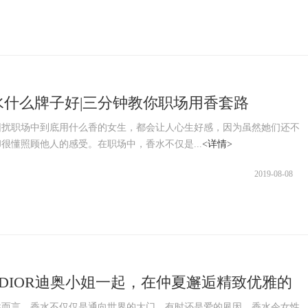
水什么牌子好|三分钟教你职场用香套路
困扰职场中到底用什么香的女生，都会让人心生好感，因为虽然她们还不
很懂照顾他人的感受。在职场中，香水不仅是...
<详情>
2019-08-08
S DIOR迪奥小姐一起，在仲夏邂逅精致优雅的
性而言，香水不仅仅是通向世界的大门，有时还是爱的夙因。香水令女性