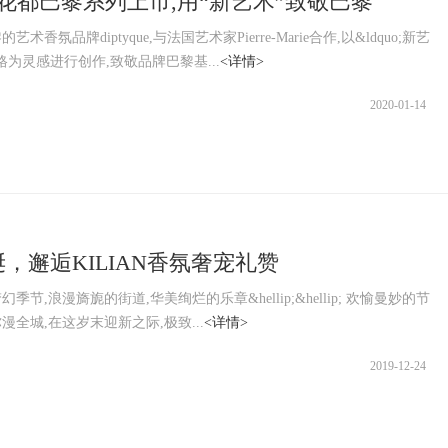
yque花都巴黎系列上市,用“新艺术”致敬巴黎
术香氛品牌diptyque,与法国艺术家Pierre-Marie合作,以&ldquo;新艺
;风格为灵感进行创作,致敬品牌巴黎基...
<详情>
2020-01-14
，邂逅KILIAN香氛奢宠礼赞
季节,浪漫旖旎的街道,华美绚烂的乐章&hellip;&hellip; 欢愉曼妙的节
漫全城,在这岁末迎新之际,极致...
<详情>
2019-12-24