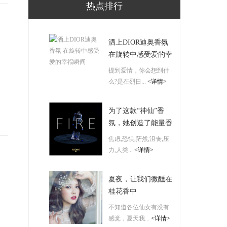
热点排行
洒上DIOR迪奥香氛
在旋转中感受爱的幸
福瞬间
提到爱情，你会想到什
么?是在烈日...
<详情>
为了这款“神仙”香
氛，她创造了能量香
氛品牌ADONIS XII
焦虑,恐惧,茫然,沮丧,压
力,人类...
<详情>
夏夜，让我们微醺在
桂花香中
不知道各位仙女有没有
感觉，夏天我...
<详情>