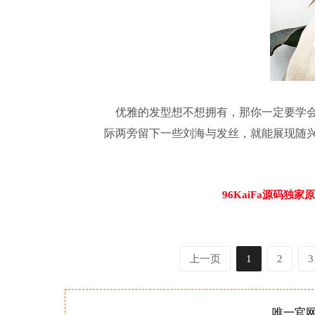
优雅的发型想不想拥有，那你一定要学会
际两旁留下一些刘海与发丝，就能展现随兴
96KaiFa源码
上一页
1
2
3
唯一官