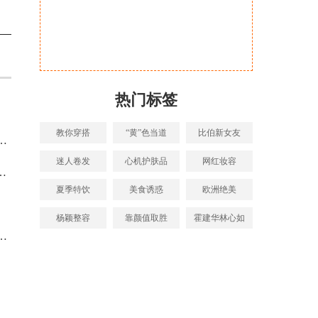
热门标签
教你穿搭
“黄”色当道
比伯新女友
迷人卷发
心机护肤品
网红妆容
夏季特饮
美食诱惑
欧洲绝美
杨颖整容
靠颜值取胜
霍建华林心如