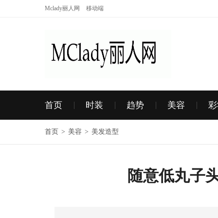
Mclady丽人网
移动端
首页
时装
趋势
美容
彩
首页
>
美容
>
美发造型
随意低丸子