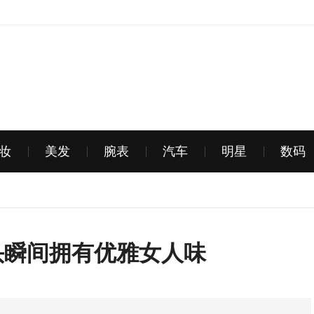
妆
美发
腕表
汽车
明星
数码
头瞬间拥有优雅女人味