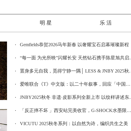
明 星
乐 活
Gemfields恭贺2026马年新春 以奢耀宝石启幕璀璨新程
“每一面 为光所映”闪耀长安 天然钻石携手陈星旭共启新岁新程
置身多元自我，觅得宁静一隅│ LESS & JNBY 2025秋冬媒体预览会圆满落幕
爱唯联合《T》中文版：以二十年叙事，回应「中国时尚从哪里诞生」
JNBY2025秋冬 非遗·皮影系列全新上市 以纹样讲述东方之美
「反正摔不坏 」西安站完美收官，G-SHOCK水墨限定款引爆街潮!
VICUTU 2025秋冬系列：以自然为诗，编织共生之美