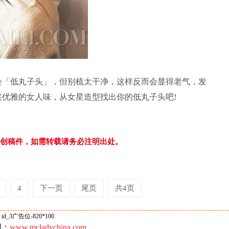
「低丸子头」，但别梳太干净，这样反而会显得老气，发
优雅的女人味，从女星造型找出你的低丸子头吧!
独家原创稿件，如需转载请务必注明出处。
4
下一页
尾页
共4页
id_3广告位-820*100
网：
www.mcladychina.com