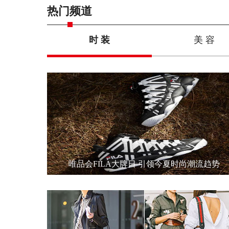
热门频道
时 装
美 容
唯品会FILA大牌日 引领今夏时尚潮流趋势