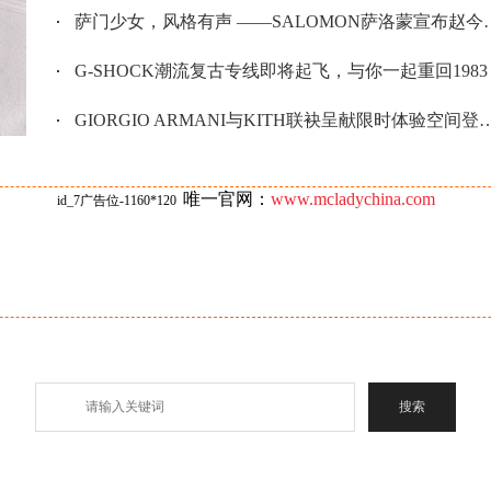
萨门少女，风格有声 ——SALOMON萨洛蒙宣布赵今麦成为户外风尚代言人
G-SHOCK潮流复古专线即将起飞，与你一起重回1983
GIORGIO ARMANI与KITH联袂呈献限时体验空间登陆北京SKP
唯一官网：
www.mcladychina.com
id_7广告位-1160*120