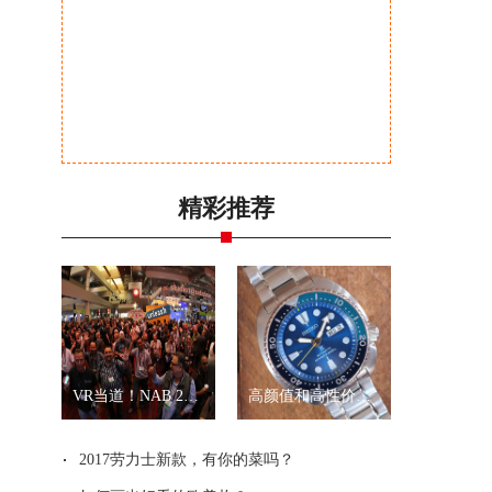
精彩推荐
VR当道！NAB 2017展会全景拍摄新品一览
高颜值和高性价比？就是精工“乌龟”和“武士”
2017劳力士新款，有你的菜吗？