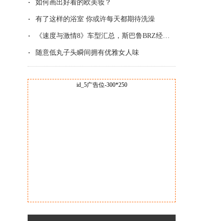
如何画出好看的欧美妆？
有了这样的浴室 你或许每天都期待洗澡
《速度与激情8》车型汇总，斯巴鲁BRZ经典改
随意低丸子头瞬间拥有优雅女人味
id_5广告位-300*250