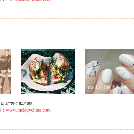
YAJUN STUDIO携手玛丽黛佳色彩工作室2019秋冬纽约时装周玩转跨界
洛杉矶这些面包店 来头可真的不小
INS上超美的贝壳美甲 诠释“Less is more”
id_3广告位-820*100
网：
www.mcladychina.com