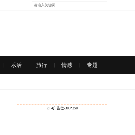
乐活
旅行
情感
专题
id_4广告位-300*250