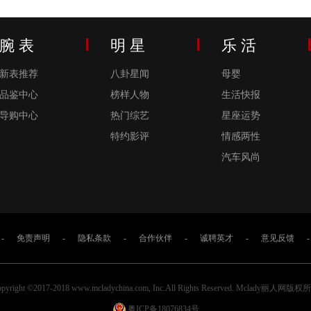
腕 表
明 星
乐 活
新表推荐
八卦星闻
母婴
品鉴中心
榜样人物
生活快报
导购中心
热门综艺
星座运势
特约影评
情感两性
汽车风尚
-
免责声明
-
隐私条款
-
合作伙伴
-
诚聘英才
-
意见反馈
-
pyright ©2017-2018 www.mcladychina.com, Inc.All Rights Reserved. Mclady丽人网版
粤ICP备18076834号