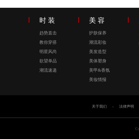
时 装
美 容
趋势直击
护肤保养
教你穿搭
潮流彩妆
明星风尚
美发造型
欲望单品
美体塑身
潮流速递
美甲&香氛
美妆情报
关于我们
-
法律声明
Co