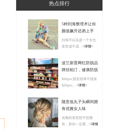
热点排行
5种刘海整理术让你
颜值飙升还易上手
刘海可以说是一个女生
发型成不成...
<详情>
波兰新晋网红防脱品
牌丝柏汀，健康防脱
呵护敏感头皮
&ldquo;脱贫脱单不脱发
&ldquo;...
<详情>
随意低丸子头瞬间拥
有优雅女人味
优雅的发型想不想拥
有，那你一定要...
<详情