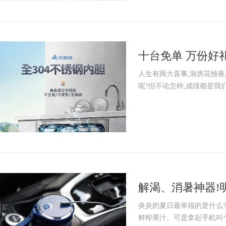
十台免单 万份好
礼
人生有两大喜事,洞房花烛夜
呢?但不论怎样,成绩都是我们
解渴、消暑神器!明
炎炎的夏日最幸福的是什么
鲜榨果汁。可是拿起手机叫个外卖，