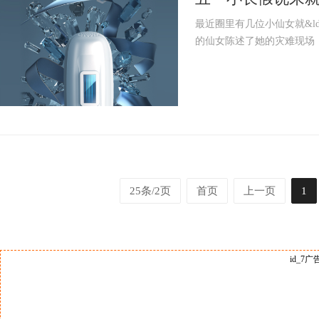
最近圈里有几位小仙女就&ld
的仙女陈述了她的灾难现场，
25条/2页
首页
上一页
1
id_7广