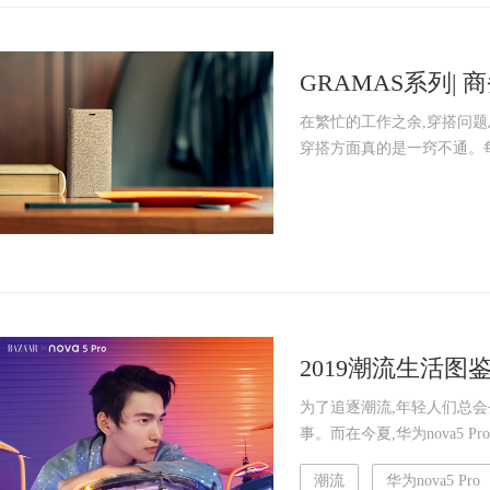
GRAMAS系列|
在繁忙的工作之余,穿搭问
穿搭方面真的是一窍不通。每
2019潮流生活图鉴
样的精致感
为了追逐潮流,年轻人们总会
事。而在今夏,华为nova5 P
潮流
华为nova5 Pro