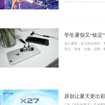
学生暑假又“钦定”
新智无线蓝牙耳
进入暑假，各大旅游城市、
景点、美食、衣服、品牌、数
原创让夏天更出彩 
启在即
 在《乐队的夏天》总决赛前，v