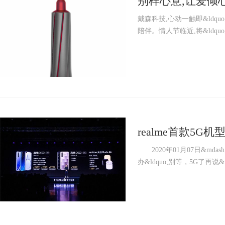
别样心意,让爱倾
戴森科技,心动一触即&ldqu
陪伴。情人节临近,将&ldquo;三
realme首款5G
时代
2020年01月07日&mdash;
办&ldquo;别等，5G了再说&