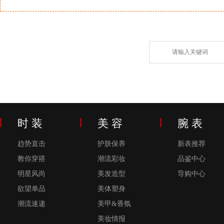
时 装
美 容
腕 表
趋势直击
护肤保养
新表推荐
教你穿搭
潮流彩妆
品鉴中心
明星风尚
美发造型
导购中心
欲望单品
美体塑身
潮流速递
美甲&香氛
美妆情报