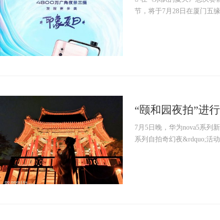
节，将于7月28日在厦门五缘
“颐和园夜拍”进行
7月5日晚，华为nova5系列新品
系列自拍奇幻夜&rdquo;活