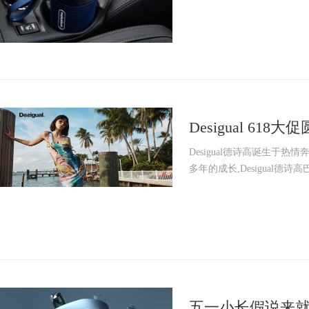
Desigual 6
一大步
Desigual德诗高诞生于热
多年的成长,Desigual德诗
五一小长假说来就