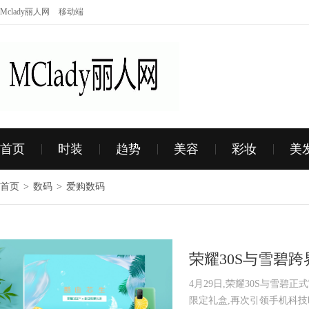
Mclady丽人网
移动端
首页
时装
趋势
美容
彩妆
美
首页
>
数码
>
爱购数码
荣耀30S与雪碧跨界
活方式
4月29日,荣耀30S与雪碧正
限定礼盒,再次引领手机科技时