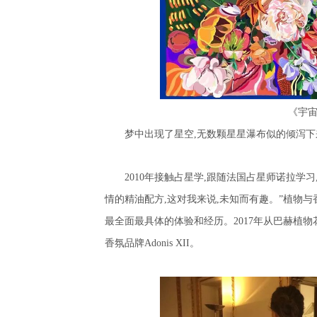
《宇
梦中出现了星空
,
无数颗星星瀑布似的倾泻下
2010
年接触占星学
,
跟随法国占星师诺拉学习
情的精油配方
,
这对我来说
,
未知而有趣。”植物与
最全面最具体的体验和经历。
2017
年从巴赫植物
香氛品牌
Adonis XII
。