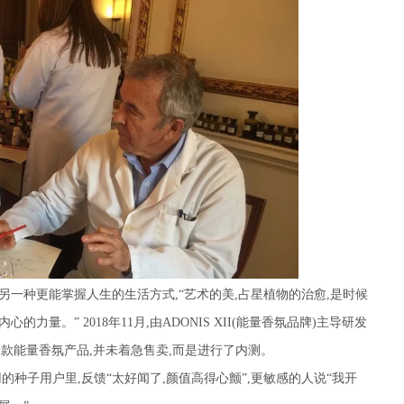
另一种更能掌握人生的生活方式
,
“艺术的美
,
占星植物的治愈
,
是时候
内心的力量。”
2018
年
11
月
,
由
ADONIS XII(
能量香氛品牌
)
主导研发
一款能量香氛产品
,
并未着急售卖
,
而是进行了内测。
用的种子用户里
,
反馈“太好闻了
,
颜值高得心颤”
,
更敏感的人说“我开