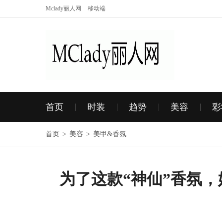
Mclady丽人网
移动端
首页
时装
趋势
美容
彩
首页
>
美容
>
美甲&香氛
为了这款“神仙”香氛，