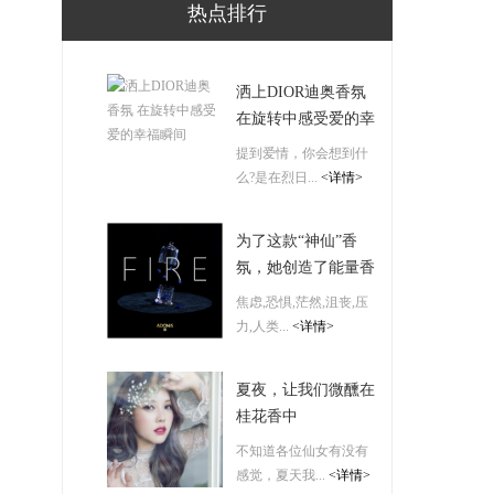
热点排行
洒上DIOR迪奥香氛
在旋转中感受爱的幸
福瞬间
提到爱情，你会想到什
么?是在烈日...
<详情>
为了这款“神仙”香
氛，她创造了能量香
氛品牌ADONIS XII
焦虑,恐惧,茫然,沮丧,压
力,人类...
<详情>
夏夜，让我们微醺在
桂花香中
不知道各位仙女有没有
感觉，夏天我...
<详情>