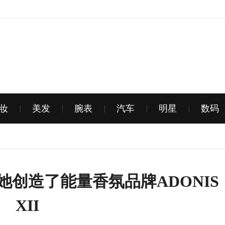
妆
美发
腕表
汽车
明星
数码
她创造了能量香氛品牌ADONIS
XII