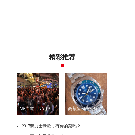
精彩推荐
VR当道！NAB 2017展会全景拍摄新品一览
高颜值和高性价比？就是精工“乌龟”和“武士”
2017劳力士新款，有你的菜吗？