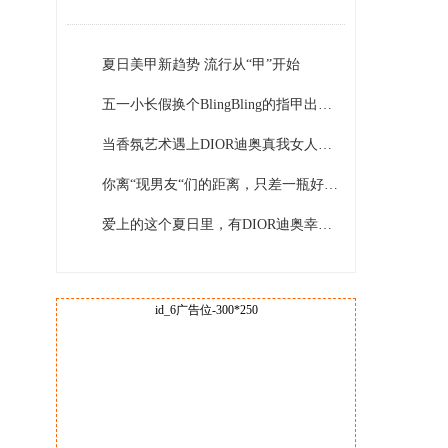
夏日美甲新趋势 流行从“甲”开始
五一小长假换个BlingBling的指甲出去耍~
当香氛艺术遇上DIOR迪奥真我女人，璀璨自信一触即发
你离“现男友“们的距离，只差一瓶好闻的香水
爱上的这个夏日里，有DIOR迪奥幸运风铃的铃兰清新!
id_6广告位-300*250