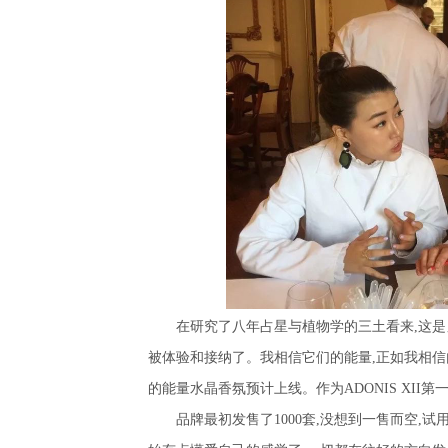
在研究了八年占星与植物学的三土看来
,
这是
被体验和接纳了。我相信它们的能量
,
正如我相信
的能量水晶香氛预计上线。作为
ADONIS XII
第
品牌最初发售了
1000
套
,
没想到一售而空
,
试