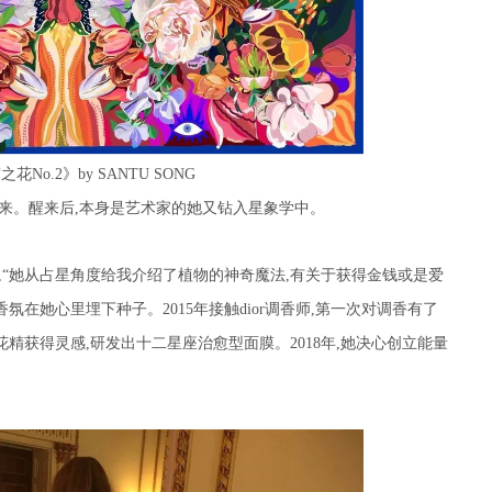
宙之花
No.2
》
by SANTU SONG
来。醒来后
,
本身是艺术家的她又钻入星象学中。
,
“她从占星角度给我介绍了植物的神奇魔法
,
有关于获得金钱或是爱
香氛在她心里埋下种子。
2015
年接触
dior
调香师
,
第一次对调香有了
花精获得灵感
,
研发出十二星座治愈型面膜。
2018
年
,
她决心创立能量