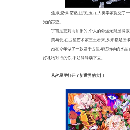
焦虑
,
恐惧
,
茫然
,
沮丧
,
压力
,
人类学家提交了一
光的踪迹。
宇宙是宏观而抽象的
,
个人的命运无疑显得微
美与爱
,
在占星艺术家三土看来
,
从来都是应
她在今年做了一款基于占星与植物学的水晶
好礼物对待的你
,
不妨静静读下去。
从占星里打开了新世界的大门