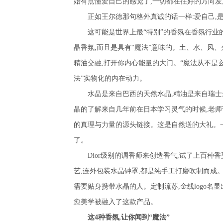
始有点懂爱自己的感觉了
,
一切都在往好的方向发
正如王尔德那句格外真诚的话一样
:
爱自己
,
这可能是世界上最“特别”的香氛在香氛行业
晶香氛
,
而且是具有“魔法”意味的。土、水、风、
精油交融
,
打开你内心能量的大门。“魔法从不是
法”实物化的内在动力。
水晶是来自巴西的天然水晶
,
精油是来自瑞士
晶的了解来自几年前在日本学习灵气的时候
,
老师
的真理与力量的源头链接。这是自然送的大礼。
了。
Dior
级别的调香师来创造香气
,
试了上百种香
艺
,
连外包装水晶钟罩
,
都是纯手工打磨吹制而成
需要贴身携带水晶的人。定制流苏
,
金线
logo
名显
愈美学被融入了这款产品。
这
4
种香氛
,
让你闻到“魔法”