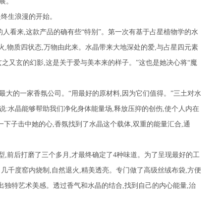
展。”
是终生浪漫的开始。
的人看来
,
这款产品的确有些“特别”。第一次有基于占星植物学的水
火
,
物质四状态
,
万物由此来。水晶带来大地深处的爱
,
与占星四元素
玄之又玄的幻影
,
这是关于爱与美本来的样子。”这也是她决心将“魔
最大的一家香氛公司。“用最好的原材料
,
因为它们值得。”三土对水
说
:
水晶能够帮助我们净化身体能量场
,
释放压抑的创伤
,
使个人内在
一下子击中她的心
,
香氛找到了水晶这个载体
,
双重的能量汇合
,
通
型
,
前后打磨了三个多月
,
才最终确定了
4
种味道。为了呈现最好的工
。几千度窑内烧制
,
自然退火
,
精美透亮。专门做了高级丝绒布袋
,
方便
出独特艺术美感。透过香气和水晶的结合
,
找到自己的内心能量
,
治