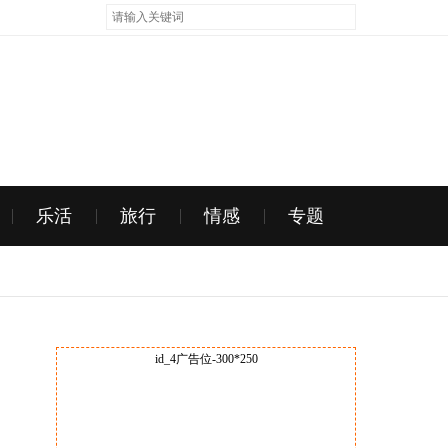
乐活
旅行
情感
专题
id_4广告位-300*250