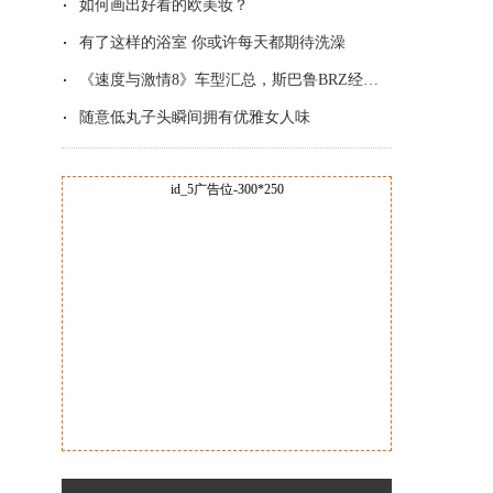
如何画出好看的欧美妆？
有了这样的浴室 你或许每天都期待洗澡
《速度与激情8》车型汇总，斯巴鲁BRZ经典改
随意低丸子头瞬间拥有优雅女人味
id_5广告位-300*250