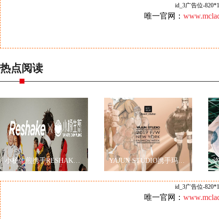
id_3广告位-820*1
唯一官网：
www.mclad
热点阅读
小杨生煎携手RESHAKE耀眼伦敦时装周，再现海派文化
YAJUN STUDIO携手玛丽黛佳色彩工作室2019秋冬纽约时装周玩转跨界
id_3广告位-820*1
唯一官网：
www.mclad