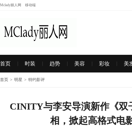
Mclady丽人网
移动端
首页
时装
趋势
美容
彩妆
美
首页
>
明星
>
特约影评
CINITY与李安导演新作《
相，掀起高格式电