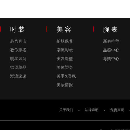
时 装
美 容
腕 表
趋势直击
护肤保养
新表推荐
教你穿搭
潮流彩妆
品鉴中心
明星风尚
美发造型
导购中心
欲望单品
美体塑身
潮流速递
美甲&香氛
美妆情报
关于我们
-
法律声明
-
免责声明