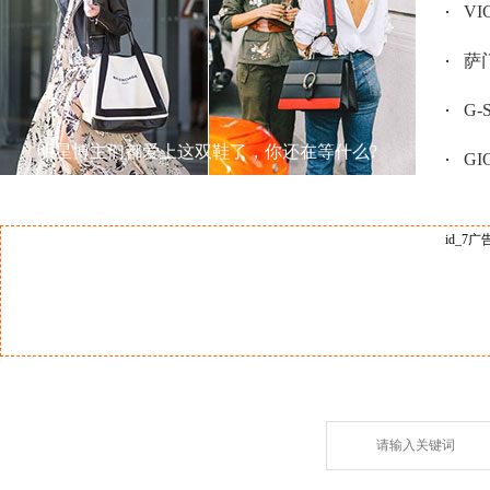
V
萨门
G
明星博主们都爱上这双鞋了，你还在等什么?
GI
id_7广