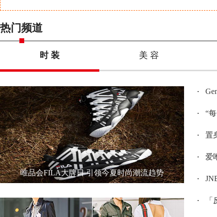
热门频道
时 装
美 容
G
“
置身
爱唯
唯品会FILA大牌日 引领今夏时尚潮流趋势
JN
「反