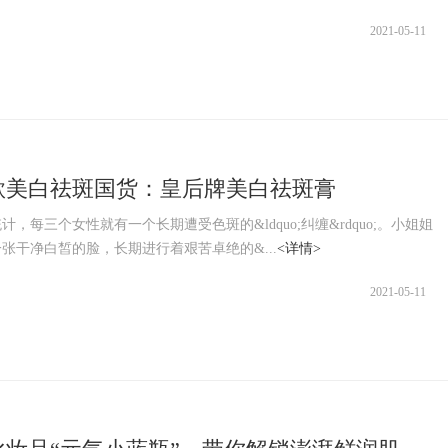
2021-05-11
款美白祛斑国货：皇后牌美白祛斑膏
每三个女性就有一个长期遭受色斑的&ldquo;纠缠&rdquo;。小姐姐
张干净白皙的脸，长期进行着艰苦卓绝的&...
<详情>
2021-05-11