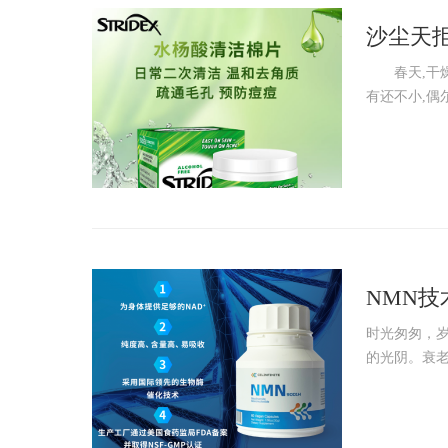
沙尘天拒
春天,干燥多
有还不小,偶尔
NMN技
老
时光匆匆，
的光阴。衰老