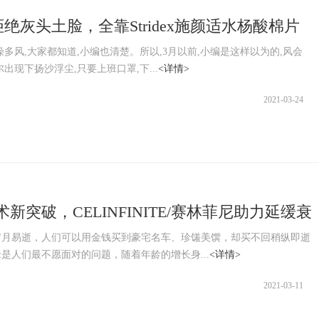
绝灰头土脸，全靠Stridex施颜适水杨酸棉片
风,大家都知道,小编也清楚。所以,3月以前,小编是这样以为的,风会
出现下扬沙浮尘,只要上班口罩,下...
<详情>
2021-03-24
术新突破，CELINFINITE/赛林菲尼助力延缓衰
岁月易逝，人们可以用金钱买到豪宅名车、珍馐美馔，却买不回稍纵即逝
是人们最不愿面对的问题，随着年龄的增长身...
<详情>
2021-03-11