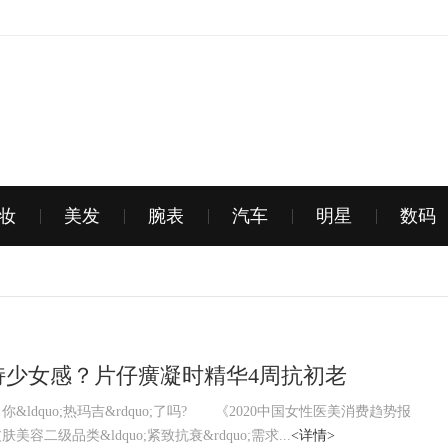
妆
美发
腕表
汽车
明星
数码
持少女感？片仔癀凝时精华4周抗初老
ldquo;热玛吉&rdquo;了吗? 《2020中国女性医美消费趋势报
美容二级品类&ldquo;紧致抗衰&rdquo;需求...
<详情>