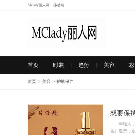
Mclady丽人网
移动端
首页
时装
趋势
美容
彩
首页
>
美容
>
护肤保养
想要保
年轻人，你&
告》显示，皮肤