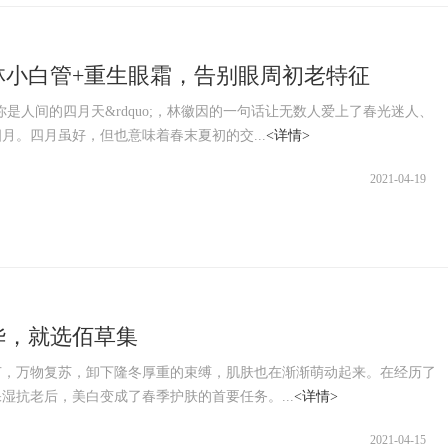
林小白管+重生眼霜，告别眼周初老特征
;你是人间的四月天&rdquo;，林徽因的一句话让无数人爱上了春光迷人、
月。四月虽好，但也意味着春末夏初的交...
<详情>
2021-04-19
华，就选佰草集
万物复苏，卸下隆冬厚重的束缚，肌肤也在渐渐萌动起来。在经历了
湿抗老后，美白变成了春季护肤的首要任务。...
<详情>
2021-04-15