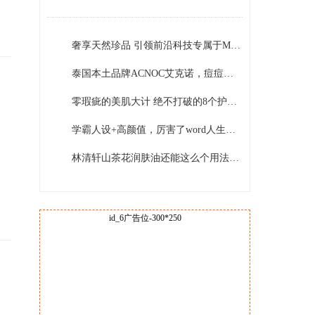
DEFENCERA！
奢享天然珍品 引领前沿科技专属于MiriamQuevedo迷莲卡薇的理念与创新
泰国本土品牌ACNOC艾克诺，痘痘肌的福音
零瑕疵的美肌大计 绝不打破的8个护肤原则
学霸人设+高颜值，厉害了word人生赢家关晓彤
林清轩山茶花润肤油还能这么个用法？太优秀了吧！
id_6广告位-300*250