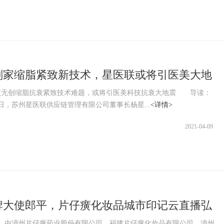
刻家缩脂紧致新技术，星医联或将引医美大地
创缩脂抗衰紧致技术难题，或将引医美科技抗衰大地震 导读：
20日，苏州星医联供应链管理有限公司董事长杨星...
<详情>
2021-04-09
牌大使郎平，片仔癀化妆品城市印记云直播弘
之美
，由漳州片仔癀药业股份有限公司、福建片仔癀化妆品有限公司、漳州