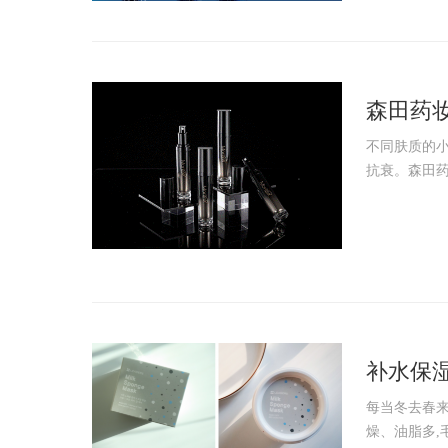
森田药妆
体热玛
不同肤质的
抗衰。森田药
补水保
水分
每当冬去春来的
燥、油脂多,