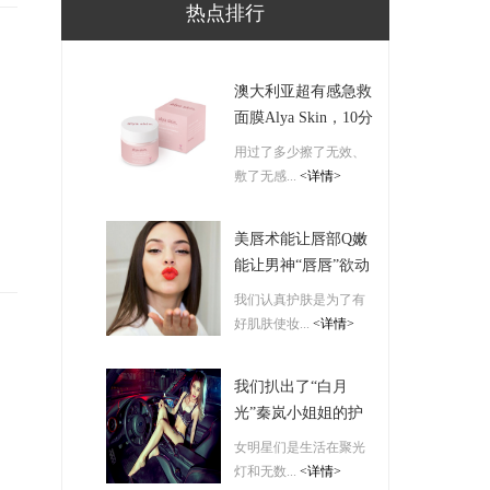
热点排行
澳大利亚超有感急救
面膜Alya Skin，10分
钟带来神仙高光肌！
用过了多少擦了无效、
敷了无感...
<详情>
美唇术能让唇部Q嫩
能让男神“唇唇”欲动
我们认真护肤是为了有
好肌肤使妆...
<详情>
我们扒出了“白月
光”秦岚小姐姐的护
肤保湿秘诀-------
女明星们是生活在聚光
ORBIS
灯和无数...
<详情>