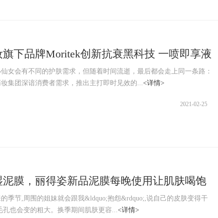
旗下品牌Moritek创新抗衰黑科技 一喷即享液
吉
小仙女会有不同的护肤需求，但随着时间流逝，最后都会走上同一条路：
妆集团深谙消费者需求，推出主打即时见效的...
<详情>
2021-02-25
湿泥膜，丽得姿新品泥膜每晚使用让肌肤喝饱
季节,周围的姐妹就会跟我&ldquo;抱怨&rdquo;,说自己的皮肤变得干
毛孔也会变的粗大。换季期间肌肤更容...
<详情>