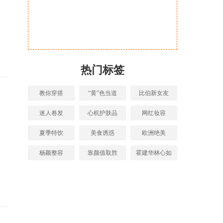
热门标签
教你穿搭
“黄”色当道
比伯新女友
迷人卷发
心机护肤品
网红妆容
夏季特饮
美食诱惑
欧洲绝美
杨颖整容
靠颜值取胜
霍建华林心如