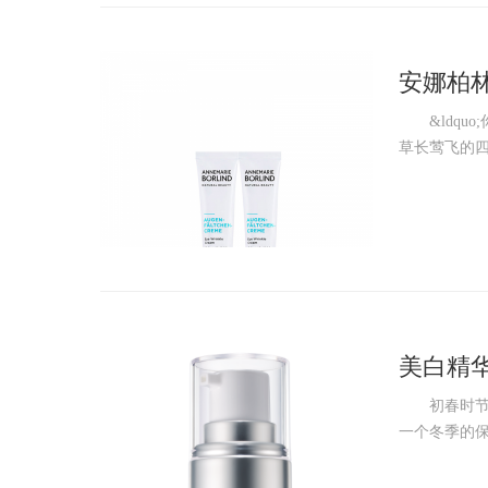
安娜柏
&ldquo
草长莺飞的四
美白精
初春时节，
一个冬季的保