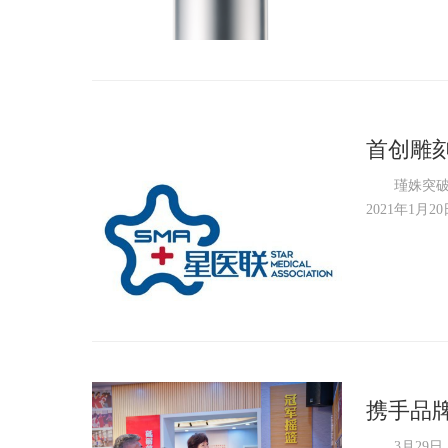
首创雕
震
瑾姝突破无
2021年1月
携手品
扬传承
3月29日