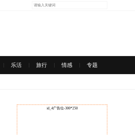
乐活
旅行
情感
专题
id_4广告位-300*250