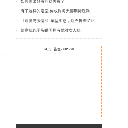
如何画出好看的欧美妆？
有了这样的浴室 你或许每天都期待洗澡
《速度与激情8》车型汇总，斯巴鲁BRZ经典改
随意低丸子头瞬间拥有优雅女人味
id_5广告位-300*250