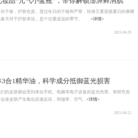
化妆品“元气小蓝瓶”，带你解锁澎湃鲜润肌
于春，护肤也是。度过冬日的干燥和严寒，转身又要迎接夏日的暴晒
春天对于护肤来说，是个任重道远的季节。 ...
<详情>
2021-04-29
林3合1精华油，科学成分抵御蓝光损害
的皮肤都会受到来自手机、电脑等电子设备的蓝光伤害。有研究表
会使皮肤产生氧化应激反应，和烟草、空气...
<详情>
2021-04-22