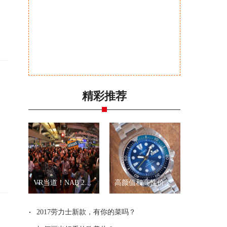
精彩推荐
VR当道！NAB 2017展会全景拍摄新品一览
高颜值和高性价比？就是精工“乌龟”和“武士”
2017劳力士新款，有你的菜吗？