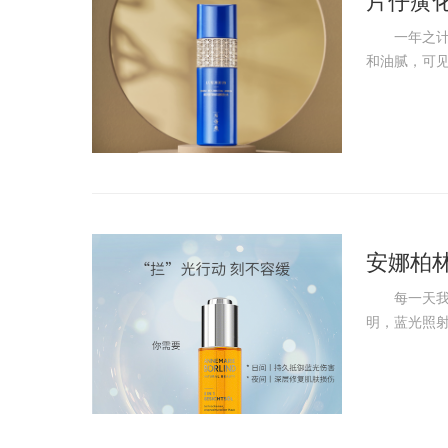
片仔癀
一年之计在
和油腻，可见
安娜柏
每一天我们
明，蓝光照射