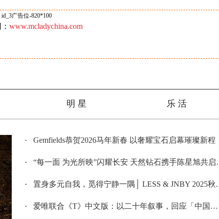
id_3广告位-820*100
网：
www.mcladychina.com
明 星
乐 活
Gemfields恭贺2026马年新春 以奢耀宝石启幕璀璨新程
“每一面 为光所映”闪耀长安 天然钻石携手陈星旭共启新岁新程
置身多元自我，觅得宁静一隅│ LESS & JNBY 2025秋冬媒体预览会圆满落幕
爱唯联合《T》中文版：以二十年叙事，回应「中国时尚从哪里诞生」