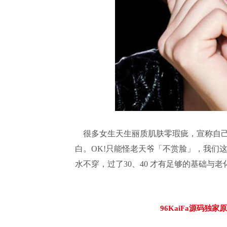
很多女生天生丽质肌肤零瑕疵，宣称自己
白。OK!只能怪老天爷「不赏脸」，我们
水不穿，过了30、40 才有足够的基础与
96KaiFa源码