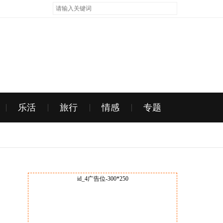
乐活
旅行
情感
专题
id_4广告位-300*250