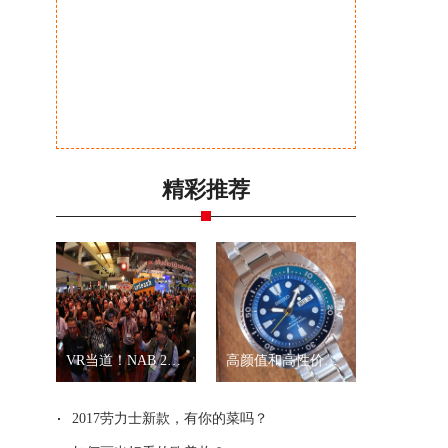
精彩推荐
VR当道！NAB 2017展会全景拍摄新品一览
高颜值和高性价比？就是精工“乌龟”和“武士”
2017劳力士新款，有你的菜吗？