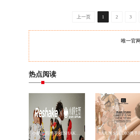
上一页
1
2
3
唯一官
热点阅读
小杨生煎携手RESHAKE耀眼伦敦时装周，再现海派文化