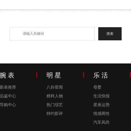
腕 表
明 星
乐 活
新表推荐
八卦星闻
母婴
品鉴中心
榜样人物
生活快报
导购中心
热门综艺
星座运势
特约影评
情感两性
汽车风尚