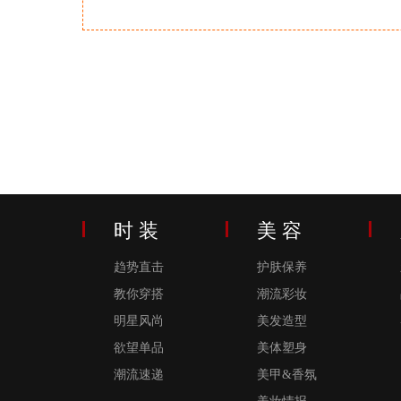
时 装
美 容
趋势直击
护肤保养
教你穿搭
潮流彩妆
明星风尚
美发造型
欲望单品
美体塑身
潮流速递
美甲&香氛