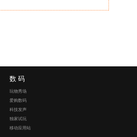
数 码
玩物秀场
爱购数码
科技发声
独家试玩
移动应用站