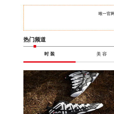
唯一官
热门频道
时 装
美 容