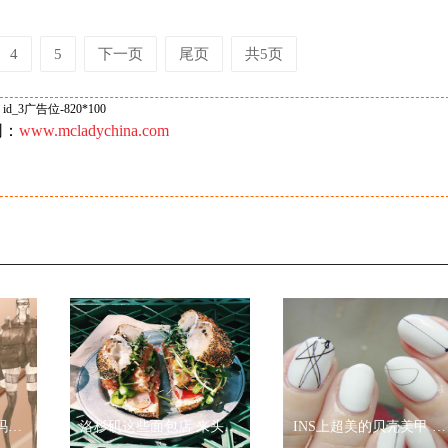
4
5
下一页
尾页
共5页
id_3广告位-820*100
网：
www.mcladychina.com
YAJUN STUDIO携手玛丽黛佳色彩工作室2019秋冬纽约时装周玩转跨界
洛杉矶这些面包店 来头可真的不小
INS上超美的贝壳美甲 诠释“Less is more”