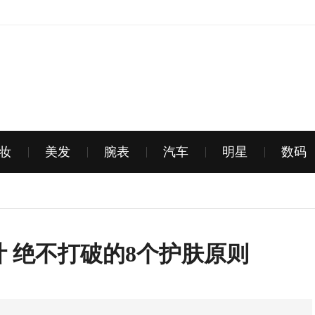
妆
美发
腕表
汽车
明星
数码
 绝不打破的8个护肤原则