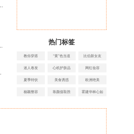
热门标签
教你穿搭
“黄”色当道
比伯新女友
迷人卷发
心机护肤品
网红妆容
夏季特饮
美食诱惑
欧洲绝美
杨颖整容
靠颜值取胜
霍建华林心如