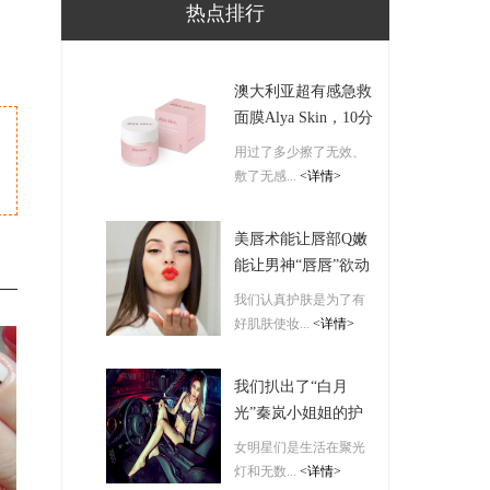
热点排行
澳大利亚超有感急救
面膜Alya Skin，10分
钟带来神仙高光肌！
用过了多少擦了无效、
敷了无感...
<详情>
美唇术能让唇部Q嫩
能让男神“唇唇”欲动
我们认真护肤是为了有
好肌肤使妆...
<详情>
我们扒出了“白月
光”秦岚小姐姐的护
肤保湿秘诀-------
女明星们是生活在聚光
ORBIS
灯和无数...
<详情>