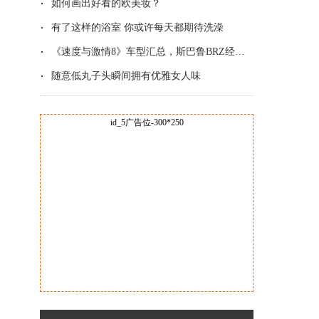
如何画出好看的欧美妆？
有了这样的浴室 你或许每天都期待洗澡
《速度与激情8》车型汇总，斯巴鲁BRZ经典改
随意低丸子头瞬间拥有优雅女人味
id_5广告位-300*250