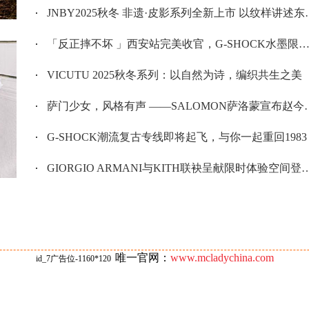
JNBY2025秋冬 非遗·皮影系列全新上市 以纹样讲述东方之美
「反正摔不坏 」西安站完美收官，G-SHOCK水墨限定款引爆街潮!
VICUTU 2025秋冬系列：以自然为诗，编织共生之美
萨门少女，风格有声 ——SALOMON萨洛蒙宣布赵今麦成为户外风尚代言人
G-SHOCK潮流复古专线即将起飞，与你一起重回1983
GIORGIO ARMANI与KITH联袂呈献限时体验空间登陆北京SKP
唯一官网：
www.mcladychina.com
id_7广告位-1160*120