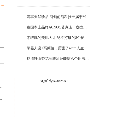
DEFENCERA！
奢享天然珍品 引领前沿科技专属于MiriamQuevedo迷莲卡薇的理念与创新
泰国本土品牌ACNOC艾克诺，痘痘肌的福音
零瑕疵的美肌大计 绝不打破的8个护肤原则
学霸人设+高颜值，厉害了word人生赢家关晓彤
林清轩山茶花润肤油还能这么个用法？太优秀了吧！
id_6广告位-300*250