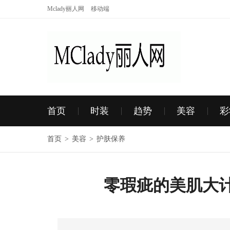
Mclady丽人网
移动端
首页
时装
趋势
美容
彩
首页
>
美容
>
护肤保养
零瑕疵的美肌大计