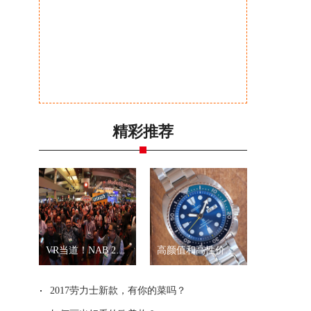
精彩推荐
VR当道！NAB 2017展会全景拍摄新品一览
高颜值和高性价比？就是精工“乌龟”和“武士”
2017劳力士新款，有你的菜吗？