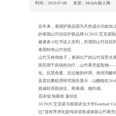
时间：2019-07-08 来源：Mclady丽
近年来，泰国护肤品因为天然成分功效加
的泰国山竹祛痘护肤品牌ACNOC艾克诺陆
被诸多小红书达人安利，所谓的山竹祛痘
泰国特色山竹祛痘
山竹又称倒捻子，泰国出产的山竹深受水
医药用于疾病的治疗，山竹果壳提取物——山酮
化、抗黑色素、抗过敏的作用。痤疮丙酸杆菌(
及其抗菌机理研究报告显示，山酮能在30
效减轻局部炎症、疼痛感、烧灼感。
高浓缩 快吸收 速祛痘
ACNOC艾克诺与泰国农业大学Kasetsart
过7道程序净化提纯浓缩形成保留山竹果