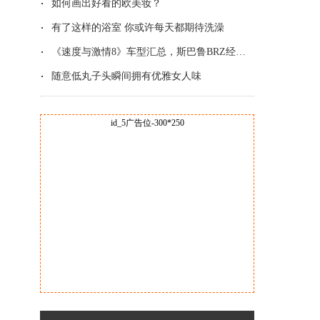
如何画出好看的欧美妆？
有了这样的浴室 你或许每天都期待洗澡
《速度与激情8》车型汇总，斯巴鲁BRZ经典改
随意低丸子头瞬间拥有优雅女人味
id_5广告位-300*250