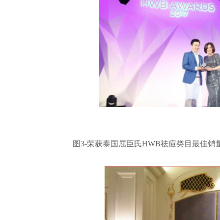
图3-荣获泰国屈臣氏HWB祛痘类目最佳销