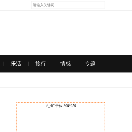
乐活
旅行
情感
专题
id_4广告位-300*250