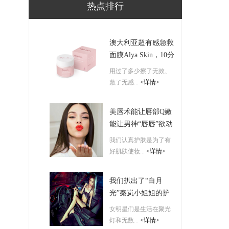
热点排行
澳大利亚超有感急救
面膜Alya Skin，10分
钟带来神仙高光肌！
用过了多少擦了无效、
敷了无感...
<详情>
美唇术能让唇部Q嫩
能让男神“唇唇”欲动
我们认真护肤是为了有
好肌肤使妆...
<详情>
我们扒出了“白月
光”秦岚小姐姐的护
肤保湿秘诀-------
女明星们是生活在聚光
ORBIS
灯和无数...
<详情>