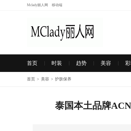
Mclady丽人网
移动端
首页
时装
趋势
美容
彩
首页
>
美容
>
护肤保养
泰国本土品牌AC