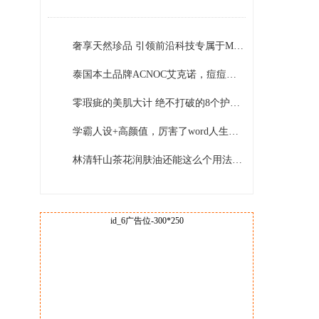
DEFENCERA！
奢享天然珍品 引领前沿科技专属于MiriamQuevedo迷莲卡薇的理念与创新
泰国本土品牌ACNOC艾克诺，痘痘肌的福音
零瑕疵的美肌大计 绝不打破的8个护肤原则
学霸人设+高颜值，厉害了word人生赢家关晓彤
林清轩山茶花润肤油还能这么个用法？太优秀了吧！
id_6广告位-300*250