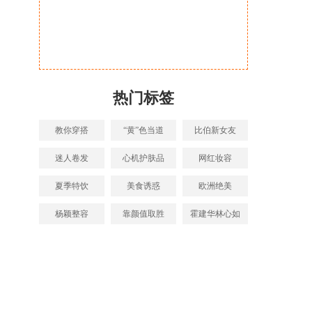
热门标签
教你穿搭
“黄”色当道
比伯新女友
迷人卷发
心机护肤品
网红妆容
夏季特饮
美食诱惑
欧洲绝美
杨颖整容
靠颜值取胜
霍建华林心如