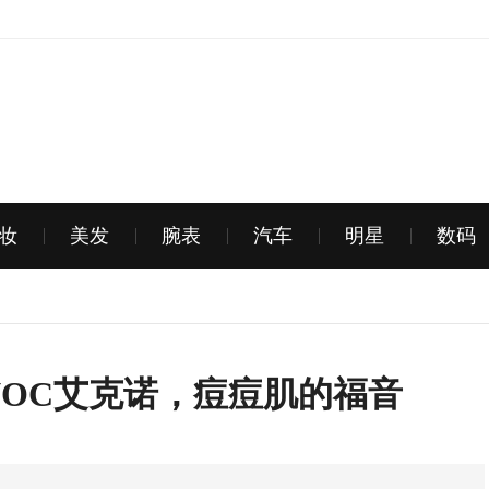
妆
美发
腕表
汽车
明星
数码
NOC艾克诺，痘痘肌的福音