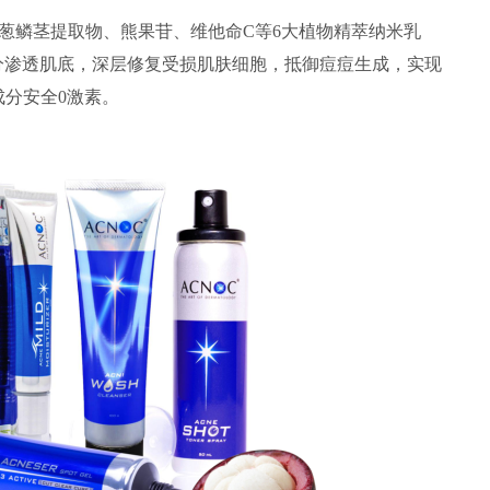
洋葱鳞茎提取物、熊果苷、维他命C等6大植物精萃纳米乳
分渗透肌底，深层修复受损肌肤细胞，抵御痘痘生成，实现
成分安全0激素。