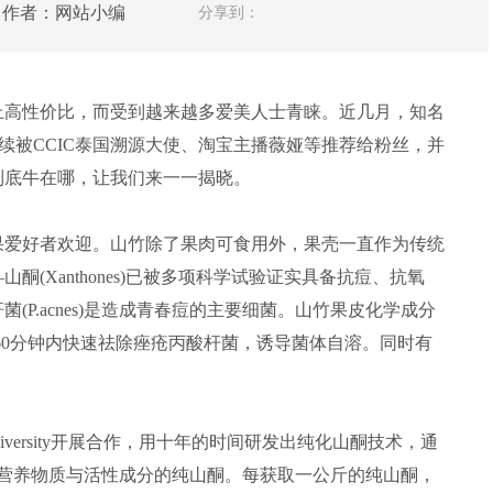
人网 作者：网站小编
分享到：
上高性价比，而受到越来越多爱美人士青睐。近几月，知名
续被CCIC泰国溯源大使、淘宝主播薇娅等推荐给粉丝，并
到底牛在哪，让我们来一一揭晓。
果爱好者欢迎。山竹除了果肉可食用外，果壳一直作为传统
(Xanthones)已被多项科学试验证实具备抗痘、抗氧
P.acnes)是造成青春痘的主要细菌。山竹果皮化学成分
-60分钟内快速祛除痤疮丙酸杆菌，诱导菌体自溶。同时有
 University开展合作，用十年的时间研发出纯化山酮技术，通
壳营养物质与活性成分的纯山酮。每获取一公斤的纯山酮，