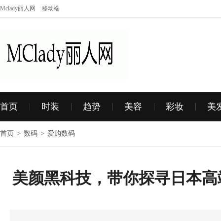
Mclady丽人网
移动端
首页
时装
趋势
美容
彩妆
美
首页
>
数码
>
爱购数码
美颜黑科技，带你探寻日本高