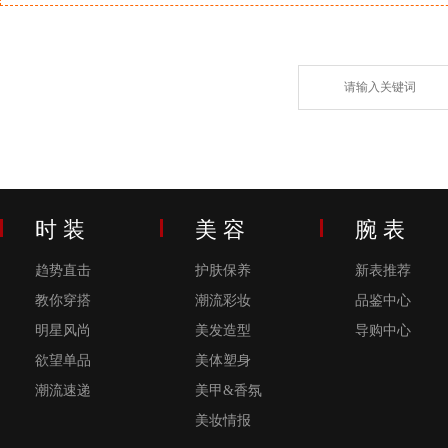
时 装
美 容
腕 表
趋势直击
护肤保养
新表推荐
教你穿搭
潮流彩妆
品鉴中心
明星风尚
美发造型
导购中心
欲望单品
美体塑身
潮流速递
美甲&香氛
美妆情报