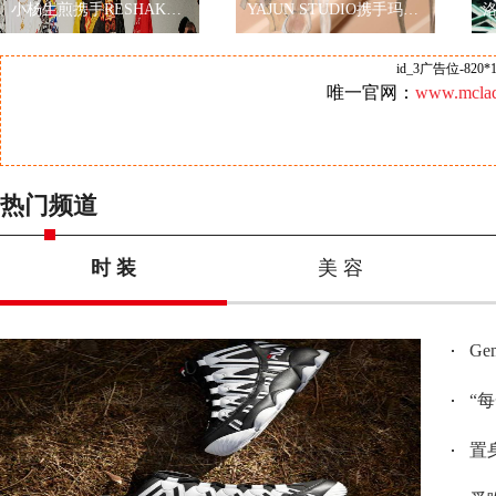
小杨生煎携手RESHAKE耀眼伦敦时装周，再现海派文化
YAJUN STUDIO携手玛丽黛佳色彩工作室2019秋冬纽约时装周玩转跨界
id_3广告位-820*1
唯一官网：
www.mclad
热门频道
时 装
美 容
G
“
置身