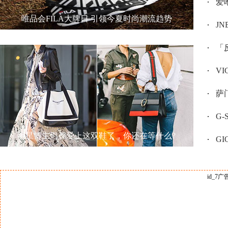
爱唯
唯品会FILA大牌日 引领今夏时尚潮流趋势
JN
「反
V
萨门
G
明星博主们都爱上这双鞋了，你还在等什么?
GI
id_7广