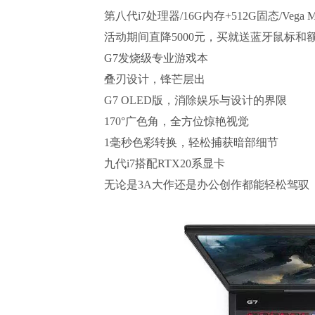
第八代i7处理器/16G内存+512G固态/Vega 
活动期间直降5000元，买就送蓝牙鼠标和
G7发烧级专业游戏本
叠刃设计，锋芒层出
G7 OLED版，消除娱乐与设计的界限
170°广色角，全方位惊艳视觉
1毫秒色彩转换，轻松捕获暗部细节
九代i7搭配RTX20系显卡
无论是3A大作还是办公创作都能轻松驾驭