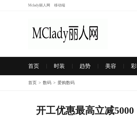
Mclady丽人网
移动端
首页
时装
趋势
美容
彩
首页
>
数码
>
爱购数码
开工优惠最高立减500