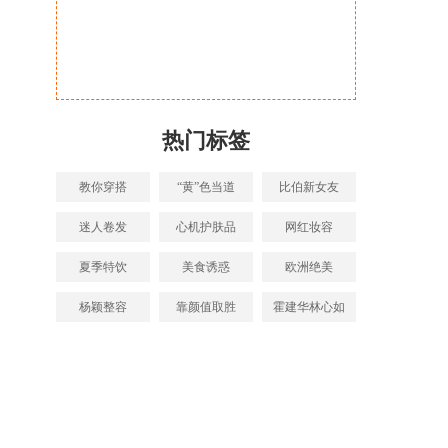
热门标签
教你穿搭
“黄”色当道
比伯新女友
迷人卷发
心机护肤品
网红妆容
夏季特饮
美食诱惑
欧洲绝美
杨颖整容
靠颜值取胜
霍建华林心如