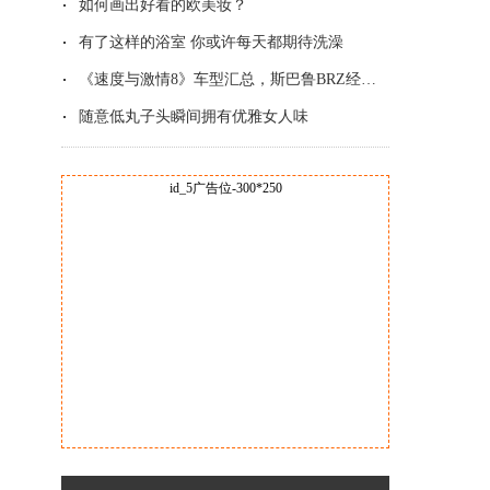
如何画出好看的欧美妆？
有了这样的浴室 你或许每天都期待洗澡
《速度与激情8》车型汇总，斯巴鲁BRZ经典改
随意低丸子头瞬间拥有优雅女人味
id_5广告位-300*250