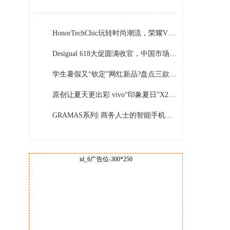
HonorTechChic玩转时尚潮流，荣耀V20米兰时装周一展风采！
Desigual 618大促圆满收官，中国市场的开拓再次迈进一大步
学生暑假又“钦定”网红新品?盘点三款流行的NuForce新智无线蓝牙耳机
原创让夏天更出彩 vivo“印象夏日”X27岛屿音乐节盛启在即
GRAMAS系列| 商务人士的智能手机壳长这样
id_6广告位-300*250