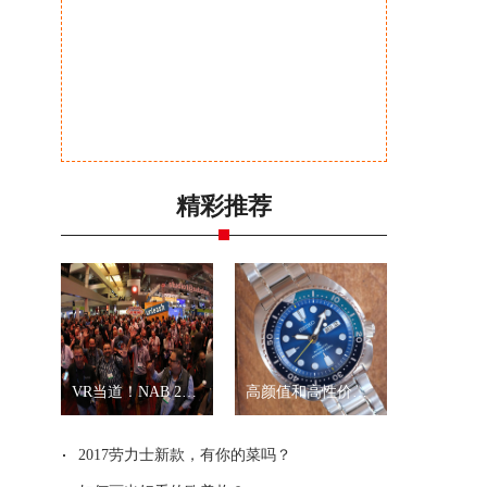
精彩推荐
VR当道！NAB 2017展会全景拍摄新品一览
高颜值和高性价比？就是精工“乌龟”和“武士”
2017劳力士新款，有你的菜吗？