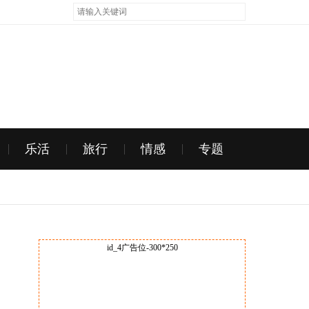
乐活
旅行
情感
专题
id_4广告位-300*250