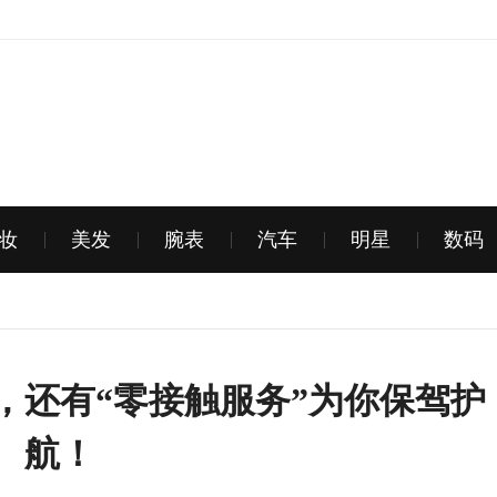
妆
美发
腕表
汽车
明星
数码
0，还有“零接触服务”为你保驾护
航！