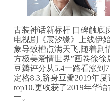
古装神话新标杆 口碑触底
电视剧《宸汐缘》上线伊始
象导致槽点满天飞,随着剧情
方极美爱情世界”画卷徐徐展
豆瓣评分从5.4一路看涨到7
定格8.3,跻身豆瓣2019
top10,更收获了2019年
一。