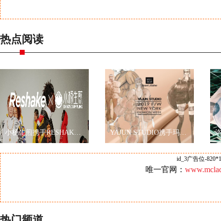
热点阅读
小杨生煎携手RESHAKE耀眼伦敦时装周，再现海派文化
YAJUN STUDIO携手玛丽黛佳色彩工作室2019秋冬纽约时装周玩转跨界
id_3广告位-820*1
唯一官网：
www.mclad
热门频道