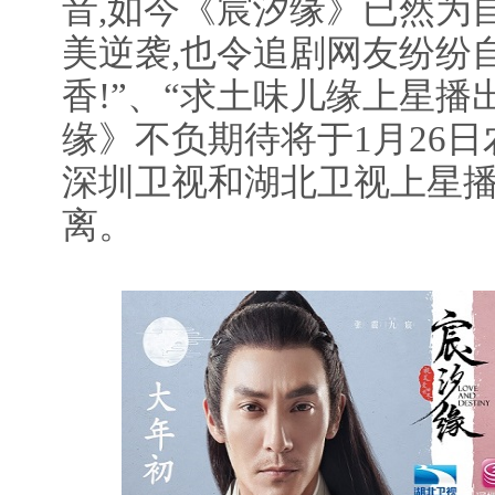
音,如今《宸汐缘》已然为自
美逆袭,也令追剧网友纷纷
香!”、“求土味儿缘上星播出!
缘》不负期待将于1月26
深圳卫视和湖北卫视上星播
离。