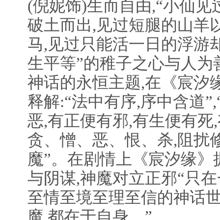
(倪妮饰)生而自由,“小仙
破土而出,见过短腿的山羊
马,见过只能活一日的浮游却
生平等”的稚子之心与人为
神话的永恒主题,在《宸汐
释解:“法中有序,序中含道”
恶,有正便有邪,有生便有死,
贪、憎、恶、恨、杀,阻扰修
魔”。在剧情上《宸汐缘》
与阴谋,神魔对立正邪“只在
至情至境至理至信的神话世界
魔,都在于自身。”