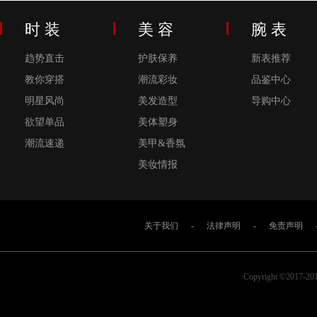
时 装
美 容
腕 表
趋势直击
护肤保养
新表推荐
教你穿搭
潮流彩妆
品鉴中心
明星风尚
美发造型
导购中心
欲望单品
美体塑身
潮流速递
美甲&香氛
美妆情报
关于我们
-
法律声明
-
免责声明
Copyright ©2017-2