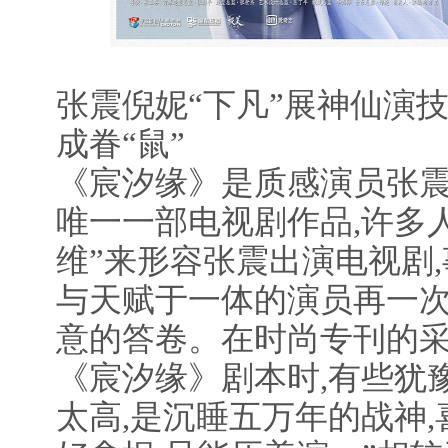
张震倪妮“下凡”展神仙演技
成眷“鼠”
《宸汐缘》是质感演员张
唯一一部电视剧作品,许多人
维”来形容张震出演电视剧
与天赋于一体的演员再一
意的答卷。在时尚专刊的采访
《宸汐缘》剧本时,有些犹豫
太高,是沉睡五万年的战神,