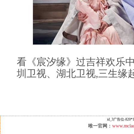
看《宸汐缘》过吉祥欢乐中
圳卫视、湖北卫视,三生缘
id_3广告位-820*1
唯一官网：
www.mclad