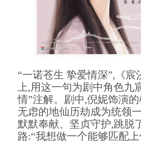
“一诺苍生 挚爱情深”,《
上,用这一句为剧中角色九
情”注解。剧中,倪妮饰演的
无虑的地仙历劫成为统领一
默默奉献、坚贞守护,跳脱
路:“我想做一个能够匹配上