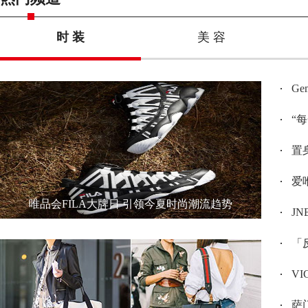
时 装
美 容
G
“
置身
爱唯
唯品会FILA大牌日 引领今夏时尚潮流趋势
JN
「反
V
萨门