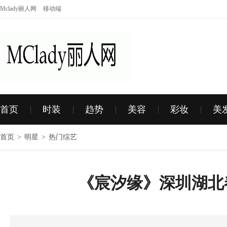
Mclady丽人网
移动端
首页
时装
趋势
美容
彩妆
美
首页
>
明星
>
热门综艺
《宸汐缘》深圳湖北