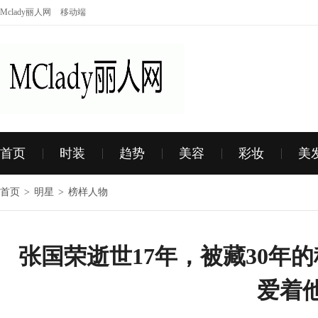
Mclady丽人网
移动端
首页
时装
趋势
美容
彩妆
美
首页
>
明星
>
榜样人物
张国荣逝世17年，被藏30年
爱着