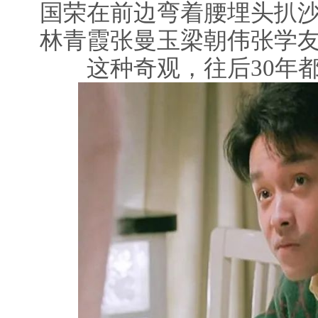
国荣在前边弯着腰埋头扒
林青霞张曼玉梁朝伟张学
这种奇观，往后30年都