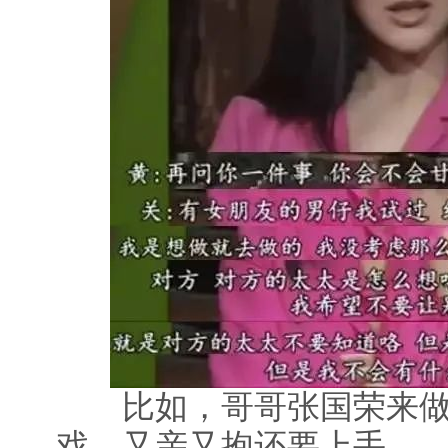
比如，哥哥张国荣来做
戏，又亲又抱还要上手—