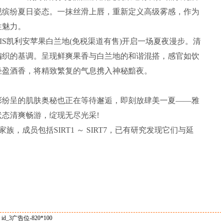
现缤纷夏日姿态。一抹丝滑上唇，重新定义高级雾感，作为
性魅力。
RIS凯利安苹果白兰地(免税渠道有售)开启一场夏夜漫步。清
编织的基调。呈现鲜爽果香与白兰地的和谐混搭，感官如饮
轻盈酒香，将精致繁复的气息携入神秘黯夜。
纷呈的肌肤奥秘也正在等待邂逅，即刻放肆美一夏——雅
态清爽畅游，绽现无尽光采!
家族，成员包括SIRT1 ～ SIRT7，已有研究发现它们与延
id_3广告位-820*100