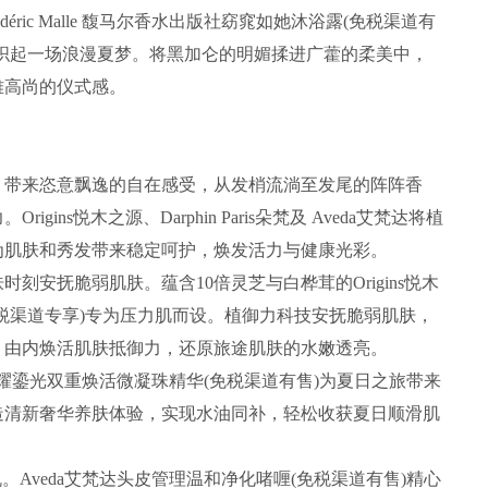
 Frédéric Malle 馥马尔香水出版社窈窕如她沐浴露(免税渠道有
织起一场浪漫夏梦。将黑加仑的明媚揉进广藿的柔美中，
雅高尚的仪式感。
带来恣意飘逸的自在感受，从发梢流淌至发尾的阵阵香
ns悦木之源、Darphin Paris朵梵及 Aveda艾梵达将植
为肌肤和秀发带来稳定呵护，焕发活力与健康光彩。
抚脆弱肌肤。蕴含10倍灵芝与白桦茸的Origins悦木
税渠道专享)专为压力肌而设。植御力科技安抚脆弱肌肤，
。由内焕活肌肤抵御力，还原旅途肌肤的水嫩透亮。
朵梵奢耀鎏光双重焕活微凝珠精华(免税渠道有售)为夏日之旅带来
造清新奢华养肤体验，实现水油同补，轻松收获夏日顺滑肌
veda艾梵达头皮管理温和净化啫喱(免税渠道有售)精心