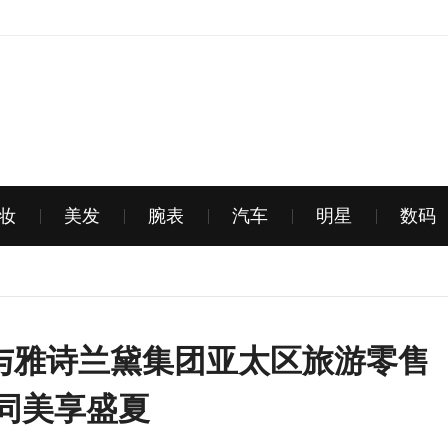
妆
美发
腕表
汽车
明星
数码
 与雅诗兰黛集团亚太区旅游零售
同美享盛夏