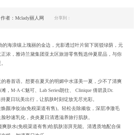
 作者：Mclady丽人网
分享到：
的海浪镶上瑰丽的金边，光影透过叶片留下斑驳绿荫，元
意正浓，雅诗兰黛集团亚太区旅游零售甄选仲夏星品，与你
夏。
的卷首语。想要在夏天的明媚中水漾美一夏，少不了清爽
C魅可、Lab Series朗仕、 Clinique 倩碧及Dr.
，保持夏日玩美出行，让肌肤时刻绽放无尽光彩。
焕颜净妆油(免税渠道有售)。轻松去除顽妆，深层净澈毛
上脸秒速乳化，炎炎夏日清透滋养旅行肌肤。
湿焕能爽肤水(免税渠道有售)给肌肤澎湃充能。清透质地配合保