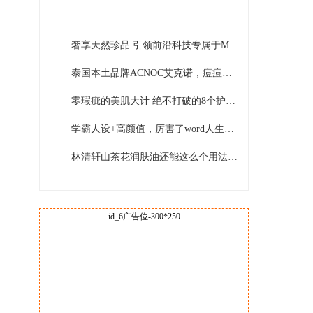
DEFENCERA！
奢享天然珍品 引领前沿科技专属于MiriamQuevedo迷莲卡薇的理念与创新
泰国本土品牌ACNOC艾克诺，痘痘肌的福音
零瑕疵的美肌大计 绝不打破的8个护肤原则
学霸人设+高颜值，厉害了word人生赢家关晓彤
林清轩山茶花润肤油还能这么个用法？太优秀了吧！
id_6广告位-300*250