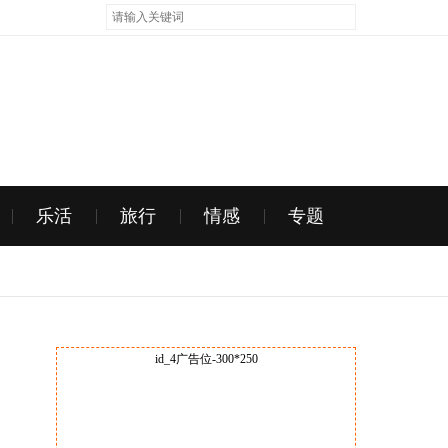
乐活
旅行
情感
专题
id_4广告位-300*250