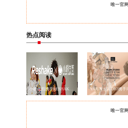
唯一官
热点阅读
小杨生煎携手RESHAKE耀眼伦敦时装周，再现海派文化
唯一官