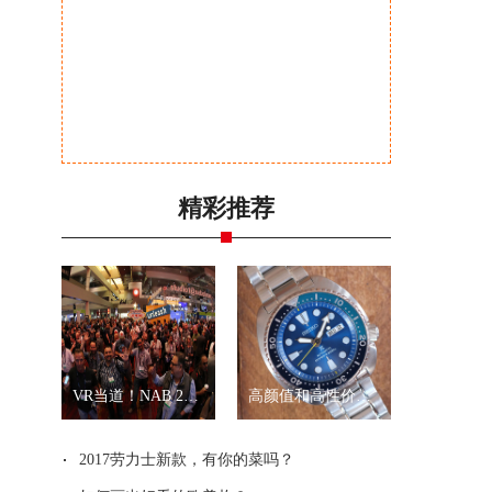
精彩推荐
VR当道！NAB 2017展会全景拍摄新品一览
高颜值和高性价比？就是精工“乌龟”和“武士”
2017劳力士新款，有你的菜吗？