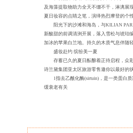
及海藻提取物助力全天不绷不干，淋漓展
夏日妆容的点睛之笔，演绎热烈摩登的个
阳光下的沙滩和海岛，与KILIAN PA
新酸甜的前调清洌开展，落入雪松与琥珀
加冰的苹果白兰地。持久的木质气息伴随
盛妆赴约 缤纷美一夏
存蓄已久的夏日酝酿着正待启程，众彩
诗兰黛集团亚太区旅游零售邀你以最好的状
1指去乙酰化酶(sirtuin)，是一类蛋白质
缓衰老有关