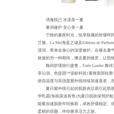
清逸悦已 水漾美一夏
奢润修护 安心美一夏
宁静的夏夜时光，悦享独属的舒缓呵护时间，为
兰黛、La Mer海蓝之谜及Editions de Pa
浸润，带来全身心的深度修护。在褪去暑
旅途的另一种期待，拂去夏的燥意，让思
晚间舒缓旅行疲惫，Estée Lauder
享沁润。色提因™逆龄科技1紧致面部轮廓
使高温度与高强度紫外线持续加速衰老，
夏日紫外线引起的肌肤炎症易引起肌肤的不
华乳霜(免税渠道有售)为夏日肌肤保驾护
能量加速肌肤年轻焕新，卓效舒缓稳定、
柔韧的容颜，伴你奢享活力之旅。