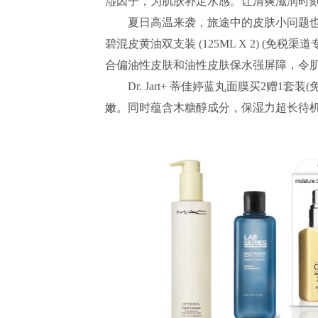
湿因子，为肌肤补足水感。让清爽滋润时
夏日高温来袭，旅途中的皮肤小问题也接踵而
碧混皮黄油双支装 (125ML X 2) (
合偏油性皮肤和油性皮肤保水强屏障，令
Dr. Jart+ 蒂佳婷蓝丸面膜买2赠1
嫩。同时蕴含木糖醇成分，保湿力超长待