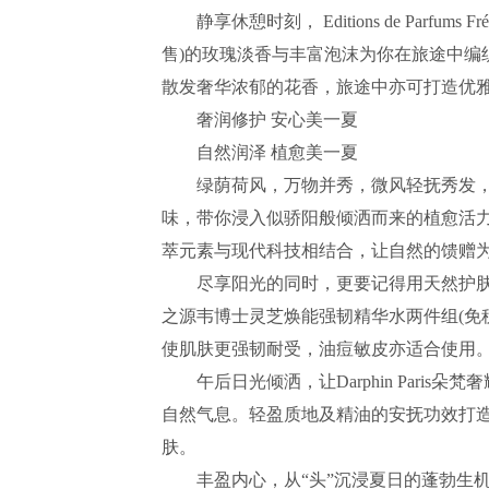
静享休憩时刻， Editions de Parfums
售)的玫瑰淡香与丰富泡沫为你在旅途中编
散发奢华浓郁的花香，旅途中亦可打造优
奢润修护 安心美一夏
自然润泽 植愈美一夏
绿荫荷风，万物并秀，微风轻抚秀发，
味，带你浸入似骄阳般倾洒而来的植愈活力。Origi
萃元素与现代科技相结合，让自然的馈赠
尽享阳光的同时，更要记得用天然护肤时刻安
之源韦博士灵芝焕能强韧精华水两件组(免
使肌肤更强韧耐受，油痘敏皮亦适合使用
午后日光倾洒，让Darphin Paris
自然气息。轻盈质地及精油的安抚功效打
肤。
丰盈内心，从“头”沉浸夏日的蓬勃生机。A