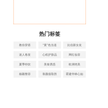
热门标签
教你穿搭
“黄”色当道
比伯新女友
迷人卷发
心机护肤品
网红妆容
夏季特饮
美食诱惑
欧洲绝美
杨颖整容
靠颜值取胜
霍建华林心如