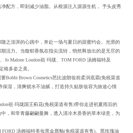
净配方，即刻减少油脂。从根源注入源源生机， 予头皮秀
随之澎湃的心跳中，奔赴一场与夏日的甜蜜约会。光滑的
假期活力。当馥郁香氛在指尖流转，悄然释放出的是无尽的
朗、Jo Malone London祖·玛珑、TOM FORD 汤姆福特及
力，定格多姿之美。
i Brown Cosmetics芭比波朗妆前柔润底霜(免税渠道
养保湿，清爽锁水不油腻，打造持久贴肤妆容为旅途心情
ondon祖·玛珑国王蓟花(免税渠道有售)带你走进初夏雨后的
勒中，和常青藤翩翩曼舞，透入清冷木质香的草本绿意，为
ORD 汤姆福特美妆黑金唇釉(免税渠道有售)。黑玫瑰油