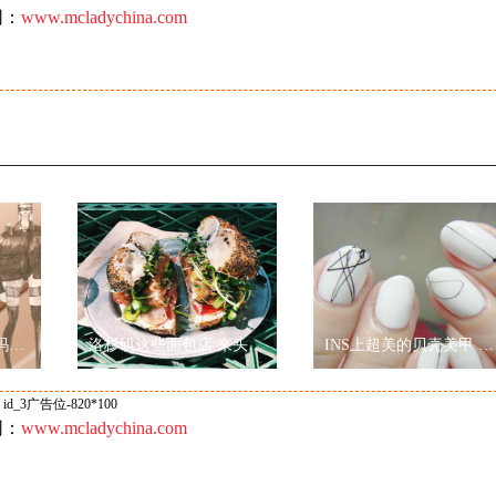
网：
www.mcladychina.com
YAJUN STUDIO携手玛丽黛佳色彩工作室2019秋冬纽约时装周玩转跨界
洛杉矶这些面包店 来头可真的不小
INS上超美的贝壳美甲 诠释“Less is more”
id_3广告位-820*100
网：
www.mcladychina.com