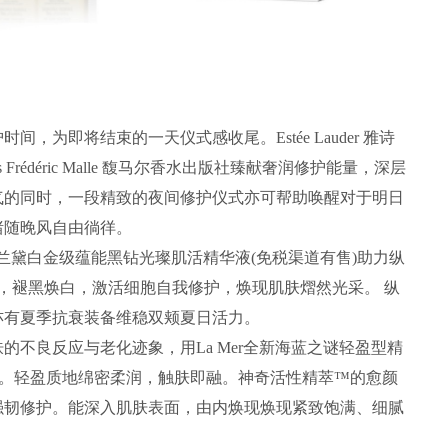
即将结束的一天仪式感收尾。Estée Lauder 雅诗
rfums Frédéric Malle 馥马尔香水出版社臻献奢润修护能量，深层
气的同时，一段精致的夜间修护仪式亦可帮助唤醒对于明日
绪随晚风自由徜徉。
 雅诗兰黛白金级蕴能黑钻光璨肌活精华液(免税渠道有售)助力纵
，褪黑焕白，激活细胞自我修护，焕现肌肤熠然光采。 纵
亦有夏季抗衰装备维稳双颊夏日活力。
良反应与老化迹象，用La Mer全新海蓝之谜轻盈型精
航。轻盈质地绵密柔润，触肤即融。神奇活性精萃™的愈颜
强韧修护。能深入肌肤表面，由内焕现焕现紧致饱满、细腻