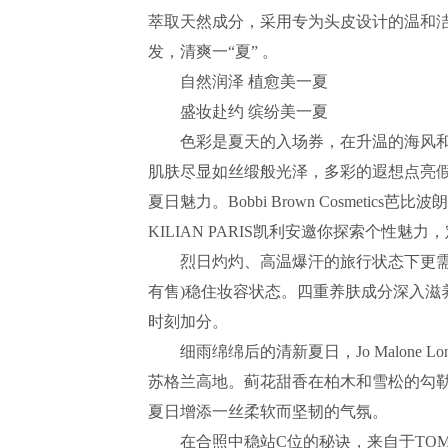
萃取天然成分，采用专为头皮设计的温和洁
发，清爽一“夏” 。
自然润泽 植愈美一夏
盛妆赴约 缤纷美一夏
色彩是夏天的入场券，在升温的海风和
肌肤尽显如丝缎般光泽，多彩的遐想点亮
夏日魅力。Bobbi Brown Cosmetics芭比波
KILIAN PARIS凯利安邀你探索个性魅
烈日灼灼、高温爆汗的旅行状态下更需要Bobb
有售)稳住妆容状态。四重养肤成分深入滋
时刻加分。
细雨绵绵后的清新夏日，Jo Malone L
苏格兰高地。蓟花甜香在柏木和雪松的勾
夏日增添一丝柔软而坚韧的气氛。
在合照中稳站C位的秘诀，来自于TOM F