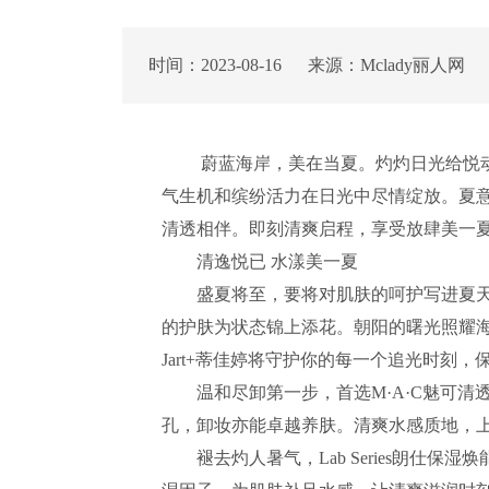
时间：2023-08-16 来源：Mclady丽人网
蔚蓝海岸，美在当夏。灼灼日光给悦动
气生机和缤纷活力在日光中尽情绽放。夏
清透相伴。即刻清爽启程，享受放肆美一
清逸悦已 水漾美一夏
盛夏将至，要将对肌肤的呵护写进夏天
的护肤为状态锦上添花。朝阳的曙光照耀海滩，M·A·
Jart+蒂佳婷将守护你的每一个追光时刻
温和尽卸第一步，首选M·A·C魅可清透
孔，卸妆亦能卓越养肤。清爽水感质地，
褪去灼人暑气，Lab Series朗仕保