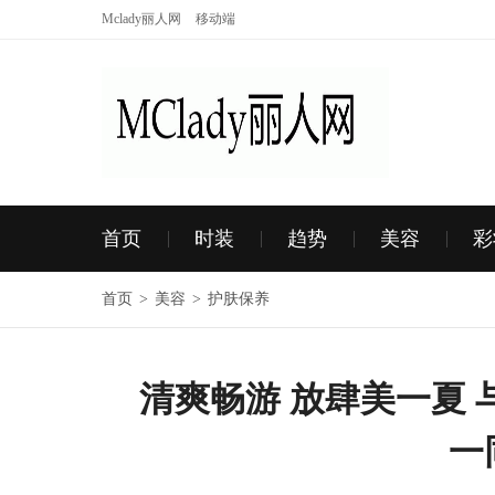
Mclady丽人网
移动端
首页
时装
趋势
美容
彩
首页
>
美容
>
护肤保养
清爽畅游 放肆美一夏
一