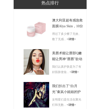
热点排行
澳大利亚超有感急救
面膜Alya Skin，10分
钟带来神仙高光肌！
用过了多少擦了无效、
敷了无感...
<详情>
美唇术能让唇部Q嫩
能让男神“唇唇”欲动
我们认真护肤是为了有
好肌肤使妆...
<详情>
我们扒出了“白月
光”秦岚小姐姐的护
肤保湿秘诀-------
女明星们是生活在聚光
ORBIS
灯和无数...
<详情>