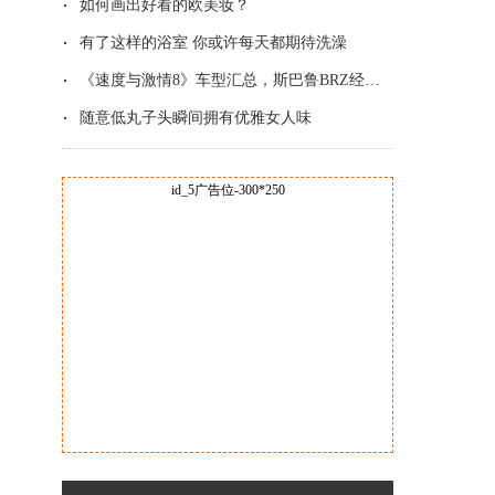
如何画出好看的欧美妆？
有了这样的浴室 你或许每天都期待洗澡
《速度与激情8》车型汇总，斯巴鲁BRZ经典改
随意低丸子头瞬间拥有优雅女人味
id_5广告位-300*250