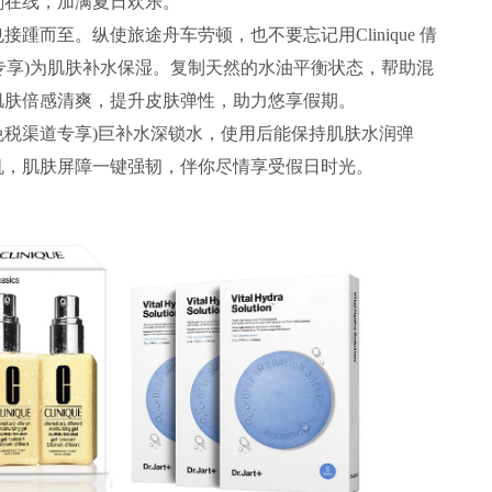
刻在线，加满夏日欢乐。
至。纵使旅途舟车劳顿，也不要忘记用Clinique 倩
免税渠道专享)为肌肤补水保湿。复制天然的水油平衡状态，帮助混
肌肤倍感清爽，提升皮肤弹性，助力悠享假期。
套装(免税渠道专享)巨补水深锁水，使用后能保持肌肤水润弹
机，肌肤屏障一键强韧，伴你尽情享受假日时光。