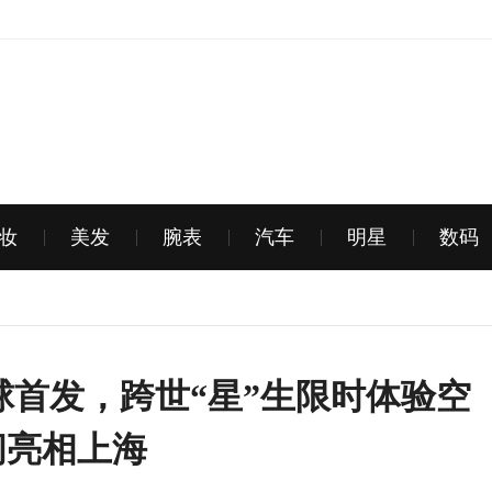
妆
美发
腕表
汽车
明星
数码
X 全球首发，跨世“星”生限时体验空
间亮相上海