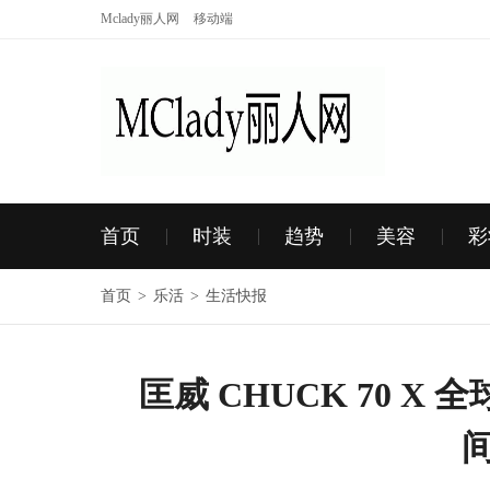
Mclady丽人网
移动端
首页
时装
趋势
美容
彩
首页
>
乐活
>
生活快报
匡威 CHUCK 70 