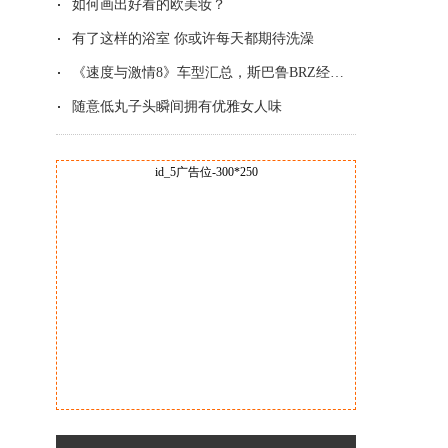
如何画出好看的欧美妆？
有了这样的浴室 你或许每天都期待洗澡
《速度与激情8》车型汇总，斯巴鲁BRZ经典改
随意低丸子头瞬间拥有优雅女人味
id_5广告位-300*250