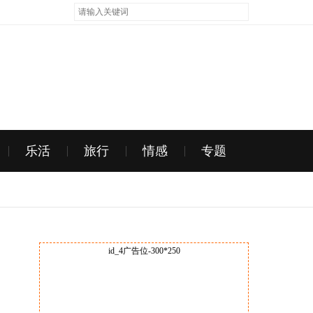
乐活
旅行
情感
专题
id_4广告位-300*250