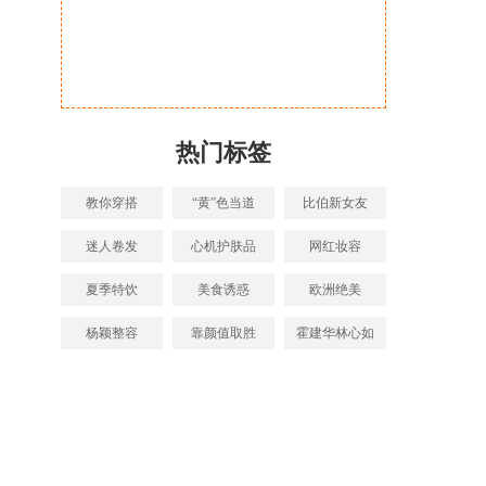
热门标签
教你穿搭
“黄”色当道
比伯新女友
迷人卷发
心机护肤品
网红妆容
夏季特饮
美食诱惑
欧洲绝美
杨颖整容
靠颜值取胜
霍建华林心如