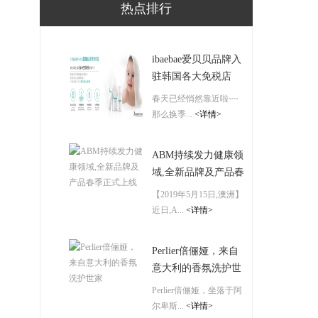
热点排行
ibaebae爱贝贝品牌入
驻韩国各大免税店
春天已经悄然靠近啦~~
那么换季...
<详情>
ABM持续发力健康领
域,全新品牌及产品春
季正式上线
【2019年5月15日,澳洲】
近日,A...
<详情>
Perlier倍俪娅，来自
意大利的香氛洗护世
家
Perlier倍俪娅，坐落于阿
尔卑斯...
<详情>