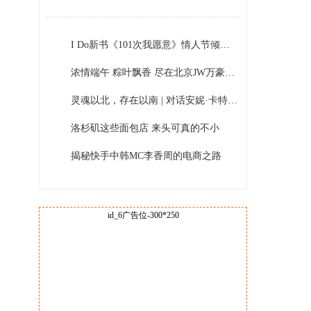
I Do新书《101次我愿意》情人节倾情呈现 温暖你、唤醒爱！
浓情端午 粽叶飘香 尽在北京JW万豪酒店
灵魂以北，存在以南 | 对话安妮·卡特琳·森斯塔Anne Katrine Senstad
洛杉矶这些面包店 来头可真的不小
揭秘快手中韩MC李香周的电商之路
id_6广告位-300*250