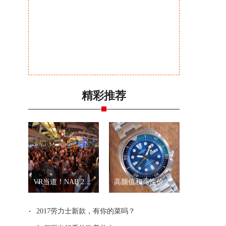
精彩推荐
VR当道！NAB 2017展会全景拍摄新品一览
高颜值和高性价比？就是精工“乌龟”和“武士”
2017劳力士新款，有你的菜吗？