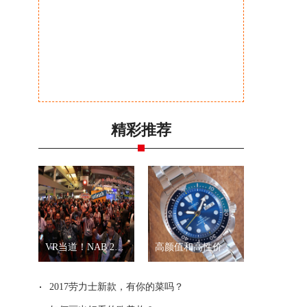
精彩推荐
VR当道！NAB 2017展会全景拍摄新品一览
高颜值和高性价比？就是精工“乌龟”和“武士”
2017劳力士新款，有你的菜吗？