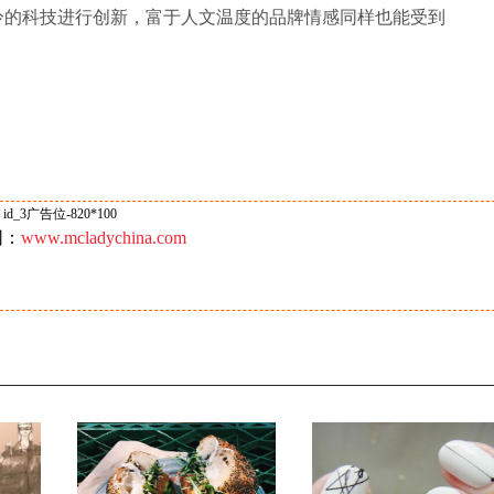
冷的科技进行创新，富于人文温度的品牌情感同样也能受到
id_3广告位-820*100
网：
www.mcladychina.com