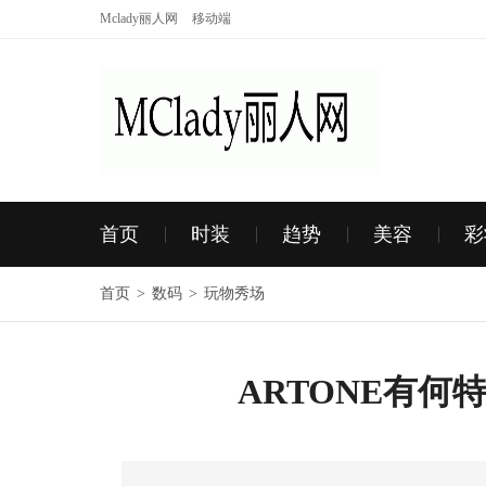
Mclady丽人网
移动端
首页
时装
趋势
美容
彩
首页
>
数码
>
玩物秀场
ARTONE有何