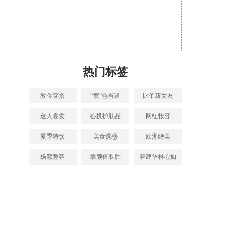
热门标签
教你穿搭
“黄”色当道
比伯新女友
迷人卷发
心机护肤品
网红妆容
夏季特饮
美食诱惑
欧洲绝美
杨颖整容
靠颜值取胜
霍建华林心如