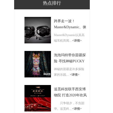
热点排行
跨界走一波！
Master&Dynamic、徕
卡联名版耳机
Master&Dynamic以其高
端耳机而闻...
<详情>
泡泡玛特带你苗疆探
险 寻找神秘PUCKY
苗族龙宝宝
神秘的苗疆是许多探险
家的乐园,...
<详情>
追觅科技联手西安博
物院 打造2020年吹风
机文创新风尚！
只争朝夕，不负韶
华。追觅科...
<详情>