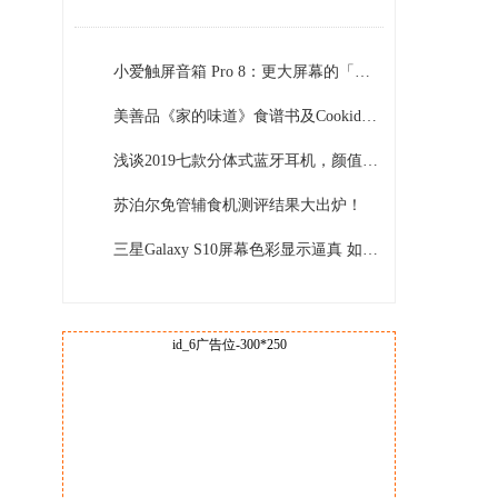
小爱触屏音箱 Pro 8：更大屏幕的「小爱同学」，这一次还能轻松看视频
美善品《家的味道》食谱书及Cookidoo订阅温暖上线,智能烹饪共享新春团圆味
浅谈2019七款分体式蓝牙耳机，颜值超越苹果，BE Free6还有其他惊喜
苏泊尔免管辅食机测评结果大出炉！
三星Galaxy S10屏幕色彩显示逼真 如同身临其境
id_6广告位-300*250