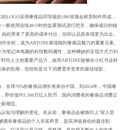
E的LOGO采用奢侈品同等级的18K玫瑰金材质制作而成，
一般使用连续48小时的盐雾测试进行把关，确保成分的稳
小时，由此带来了更高的成本付出，但却让品质表现更为出众。
制作全程，成为ARTONE展现独到奢侈品魅力的重要元素。
身作为笔记本电脑的科技数码属性，这种稀缺的呈现方式力扫
时尚人士的重要产品力，故而ARTONE能够在小红书这样
追捧的热潮，也恰恰是当下消费需求变革的最佳缩影。
，全球70%的奢侈品增长将来自中国，到2024年，中国奢
，即价值约1.266万亿人民币，国内消费者的奢侈品消费正
全新潮流。
品认知与理解的变化。在从前，奢侈品会被烙印上“富人阶
能够拥有奢侈品的个人非富即贵，是高净值身份的最佳彰
地位，它还可以是品味、是格调、是自我不断向上的追求。