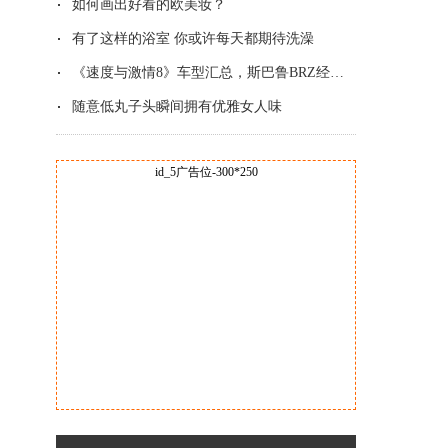
如何画出好看的欧美妆？
有了这样的浴室 你或许每天都期待洗澡
《速度与激情8》车型汇总，斯巴鲁BRZ经典改
随意低丸子头瞬间拥有优雅女人味
id_5广告位-300*250