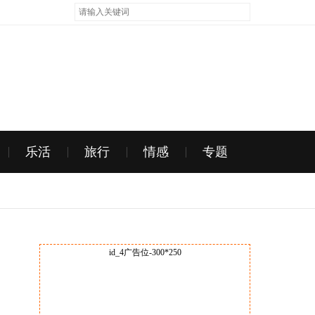
乐活
旅行
情感
专题
id_4广告位-300*250