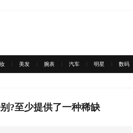
妆
美发
腕表
汽车
明星
数码
特别?至少提供了一种稀缺