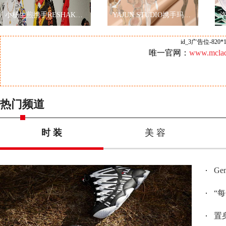
小杨生煎携手RESHAKE耀眼伦敦时装周，再现海派文化
YAJUN STUDIO携手玛丽黛佳色彩工作室2019秋冬纽约时装周玩转跨界
id_3广告位-820*1
唯一官网：
www.mclad
热门频道
时 装
美 容
G
“
置身