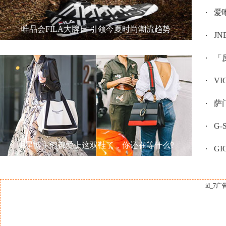
爱唯
唯品会FILA大牌日 引领今夏时尚潮流趋势
JN
「反
V
萨门
G
明星博主们都爱上这双鞋了，你还在等什么?
GI
id_7广