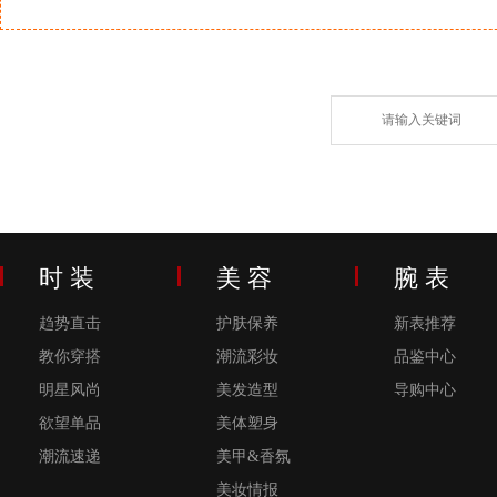
时 装
美 容
腕 表
趋势直击
护肤保养
新表推荐
教你穿搭
潮流彩妆
品鉴中心
明星风尚
美发造型
导购中心
欲望单品
美体塑身
潮流速递
美甲&香氛
美妆情报