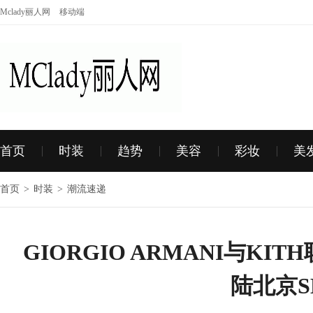
Mclady丽人网
移动端
首页
时装
趋势
美容
彩妆
美
首页
>
时装
>
潮流速递
GIORGIO ARMANI与K
陆北京S