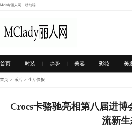
Mclady丽人网
移动端
首页
时装
趋势
美容
彩妆
美
首页
>
乐活
>
生活快报
Crocs卡骆驰亮相第八届进
流新生