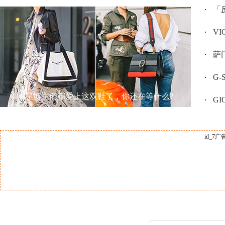
「反
V
萨门
G
明星博主们都爱上这双鞋了，你还在等什么?
GI
id_7广