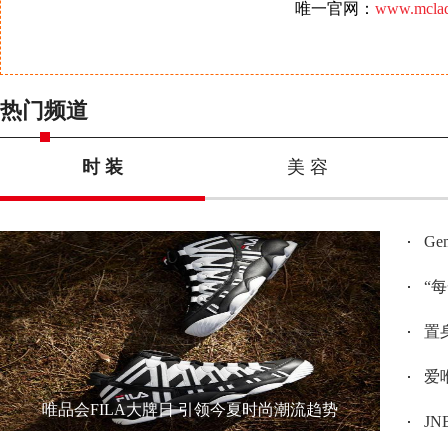
唯一官网：
www.mclad
热门频道
时 装
美 容
G
“
置身
爱唯
唯品会FILA大牌日 引领今夏时尚潮流趋势
JN