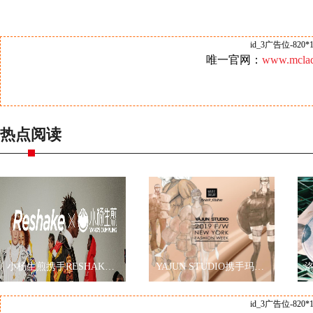
id_3广告位-820*1
唯一官网：
www.mclad
热点阅读
小杨生煎携手RESHAKE耀眼伦敦时装周，再现海派文化
YAJUN STUDIO携手玛丽黛佳色彩工作室2019秋冬纽约时装周玩转跨界
id_3广告位-820*1