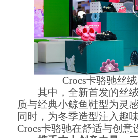
Crocs卡骆驰
其中，全新首发的丝绒
质与经典小鲸鱼鞋型为灵
同时，为冬季造型注入趣
Crocs卡骆驰在舒适与创