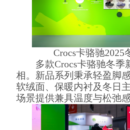
Crocs卡骆驰20
多款Crocs卡骆驰冬季
相。新品系列秉承轻盈脚
软绒面、保暖内衬及冬日
场景提供兼具温度与松弛