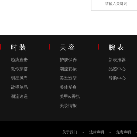
时 装
美 容
腕 表
趋势直击
护肤保养
新表推荐
教你穿搭
潮流彩妆
品鉴中心
明星风尚
美发造型
导购中心
欲望单品
美体塑身
潮流速递
美甲&香氛
美妆情报
关于我们
-
法律声明
-
免责声明