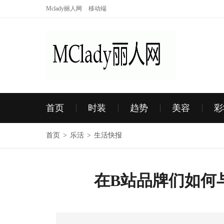
Mclady丽人网
移动端
首页
时装
趋势
美容
彩
首页
>
乐活
>
生活快报
在B站品牌们如何