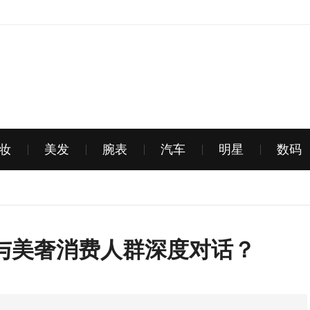
妆
美发
腕表
汽车
明星
数码
与美奢消费人群深度对话？