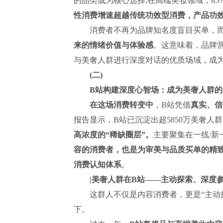
的品类成为核心选择;在高端美妆领域，85
性消费增速超越传统功效型消费，产品功
消费者不再为品牌知名度盲目买单，
来的情绪价值与体验感
。这意味着，品牌营
与美奢人群进行深度对话的优质场域，成
(二)
B站构建深度心智场：成为美奢人群的
在这场消费转变中
，B站凭借
真实、信
报告显示，B站已沉淀出超5850万美奢人
高浓度的“稀缺圈层”。
主要聚集在一线/新一
容的消费者，也是为审美与品质买单的精致
消费认知体系
。
|美奢人群在B站——主动探索、深度
这群人不仅是内容消费者，更是“主动探
下。