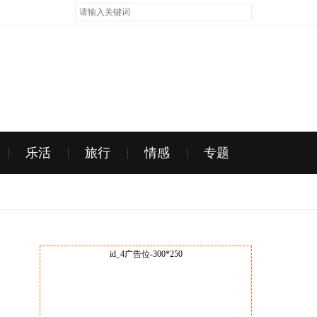
乐活
旅行
情感
专题
id_4广告位-300*250