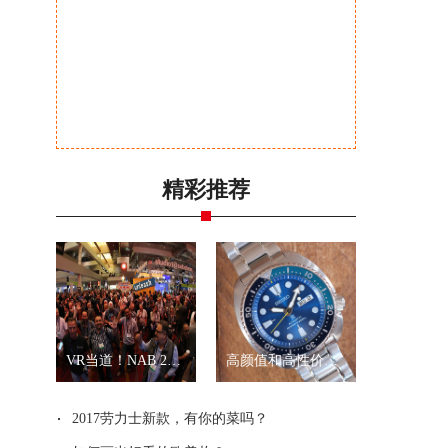
精彩推荐
VR当道！NAB 2017展会全景拍摄新品一览
高颜值和高性价比？就是精工“乌龟”和“武士”
2017劳力士新款，有你的菜吗？