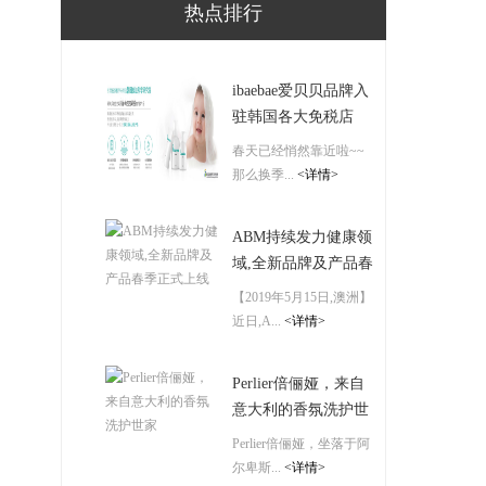
热点排行
ibaebae爱贝贝品牌入
驻韩国各大免税店
春天已经悄然靠近啦~~
那么换季...
<详情>
ABM持续发力健康领
域,全新品牌及产品春
季正式上线
【2019年5月15日,澳洲】
近日,A...
<详情>
Perlier倍俪娅，来自
意大利的香氛洗护世
家
Perlier倍俪娅，坐落于阿
尔卑斯...
<详情>