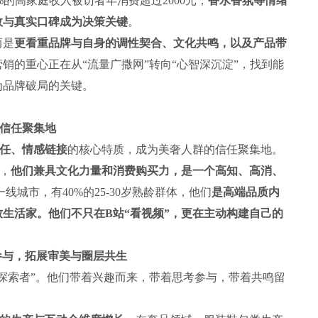
%的高家庭收入被访者年消费超过2000元，
香水香氛等情绪
效与真实口碑成为决策关键
。
而是
更看重品牌与自身的调性契合、文化共鸣，以及产品带
销的重心正在从“流量广撒网”转向“心智深沉淀”，找到能
为品牌破局的关键。
信任聚集地
任、情感链接
的核心特质，成为美奢人群的信任聚集地。
群，
他们兼具文化力量和消费购买力，是一个高知、高消、
线城市，有40%的25-30岁熟龄群体，他们
是高端品质内
生活家。他们不只在B站“看视频”，更在主动构建自己的
参与，拓展审美与圈层共生
索者”。他们带着兴趣而来，带着思考参与，带着共鸣留