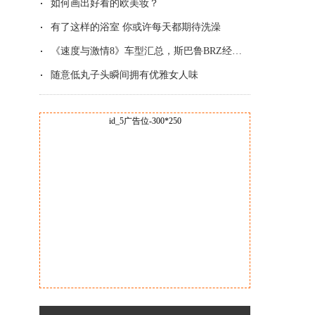
如何画出好看的欧美妆？
有了这样的浴室 你或许每天都期待洗澡
《速度与激情8》车型汇总，斯巴鲁BRZ经典改
随意低丸子头瞬间拥有优雅女人味
id_5广告位-300*250