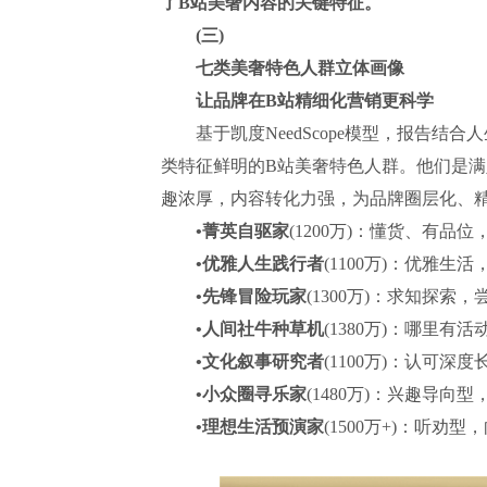
了B站美奢内容的关键特征。
(三)
七类美奢特色人群立体画像
让品牌在B站精细化营销更科学
基于凯度NeedScope模型，报告结
类特征鲜明的B站美奢特色人群。他们是满
趣浓厚，内容转化力强，为品牌圈层化、
•菁英自驱家
(1200万)：懂货、有品
•优雅人生践行者
(1100万)：优雅生
•先锋冒险玩家
(1300万)：求知探
•人间社牛种草机
(1380万)：哪里
•文化叙事研究者
(1100万)：认可
•小众圈寻乐家
(1480万)：兴趣导
•理想生活预演家
(1500万+)：听