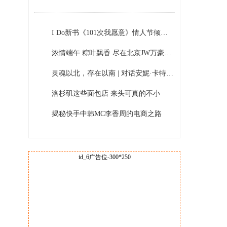
I Do新书《101次我愿意》情人节倾情呈现 温暖你、唤醒爱！
浓情端午 粽叶飘香 尽在北京JW万豪酒店
灵魂以北，存在以南 | 对话安妮·卡特琳·森斯塔Anne Katrine Senstad
洛杉矶这些面包店 来头可真的不小
揭秘快手中韩MC李香周的电商之路
id_6广告位-300*250