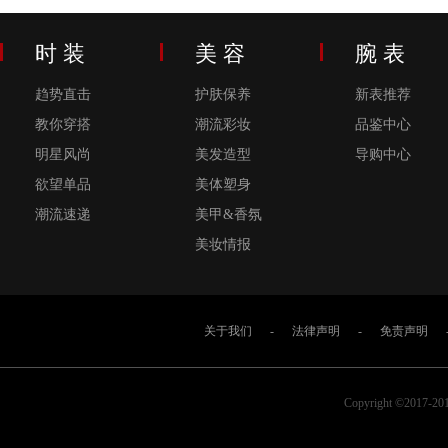
时 装
美 容
腕 表
趋势直击
护肤保养
新表推荐
教你穿搭
潮流彩妆
品鉴中心
明星风尚
美发造型
导购中心
欲望单品
美体塑身
潮流速递
美甲&香氛
美妆情报
关于我们
-
法律声明
-
免责声明
Copyright ©2017-2