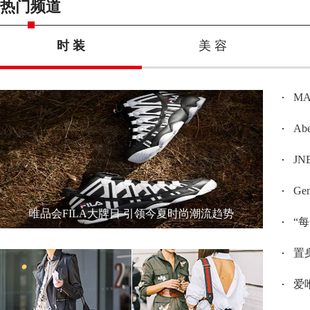
热门频道
时 装
美 容
M
Ab
J
G
唯品会FILA大牌日 引领今夏时尚潮流趋势
“
置身
爱唯