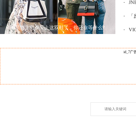
JN
「反
明星博主们都爱上这双鞋了，你还在等什么?
V
id_7广