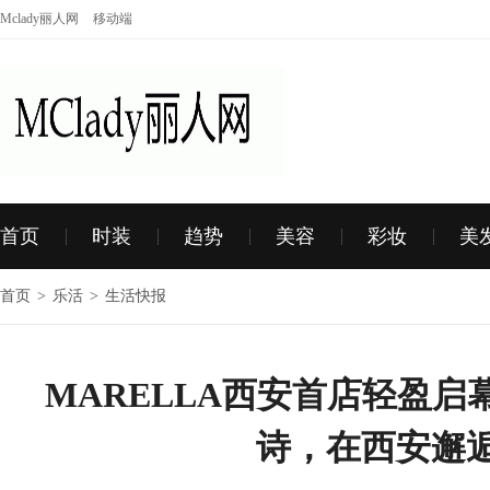
Mclady丽人网
移动端
首页
时装
趋势
美容
彩妆
美
首页
>
乐活
>
生活快报
MARELLA西安首店轻盈启幕
诗，在西安邂