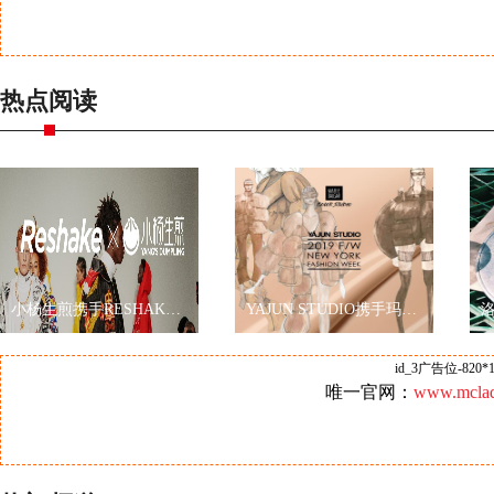
热点阅读
小杨生煎携手RESHAKE耀眼伦敦时装周，再现海派文化
YAJUN STUDIO携手玛丽黛佳色彩工作室2019秋冬纽约时装周玩转跨界
id_3广告位-820*1
唯一官网：
www.mclad