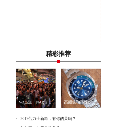
精彩推荐
VR当道！NAB 2017展会全景拍摄新品一览
高颜值和高性价比？就是精工“乌龟”和“武士”
2017劳力士新款，有你的菜吗？