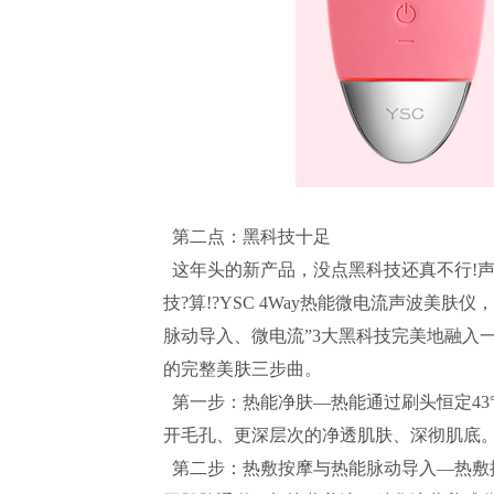
第二点：黑科技十足
这年头的新产品，没点黑科技还真不行!
技?算!?YSC 4Way热能微电流声波美
脉动导入、微电流”3大黑科技完美地融入
的完整美肤三步曲。
第一步：热能净肤—热能通过刷头恒定43
开毛孔、更深层次的净透肌肤、深彻肌底
第二步：热敷按摩与热能脉动导入—热敷