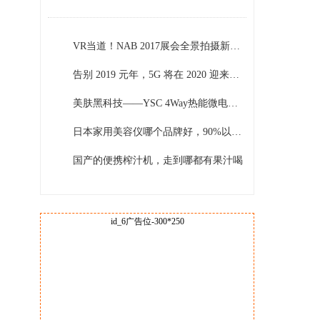
VR当道！NAB 2017展会全景拍摄新品一览
告别 2019 元年，5G 将在 2020 迎来全面爆发
美肤黑科技——YSC 4Way热能微电流声波美肤仪
日本家用美容仪哪个品牌好，90%以上的用户选用了它们
国产的便携榨汁机，走到哪都有果汁喝
id_6广告位-300*250