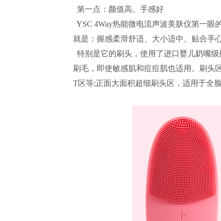
第一点：颜值高、手感好
YSC 4Way热能微电流声波美肤仪第一
就是：握感柔滑舒适、大小适中、贴合手心
特别是它的刷头，使用了进口婴儿奶嘴级抑
刷毛，即使敏感肌和痘痘肌也适用。刷头
T区等;正面大面积超细刷头区，适用于全