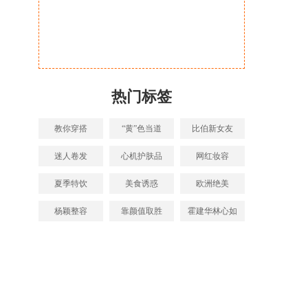
热门标签
教你穿搭
“黄”色当道
比伯新女友
迷人卷发
心机护肤品
网红妆容
夏季特饮
美食诱惑
欧洲绝美
杨颖整容
靠颜值取胜
霍建华林心如