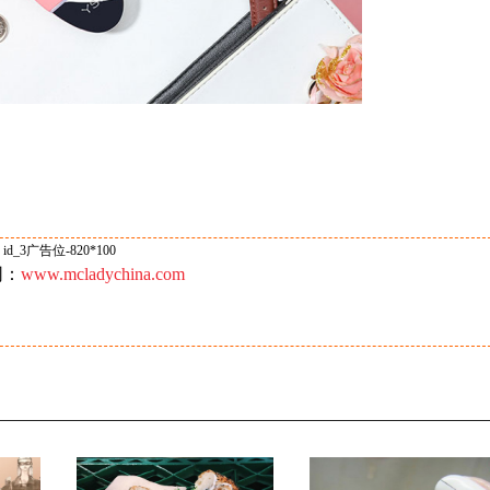
id_3广告位-820*100
网：
www.mcladychina.com