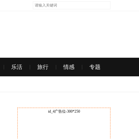
乐活
旅行
情感
专题
id_4广告位-300*250