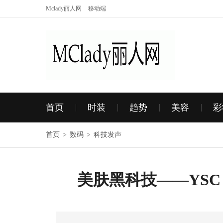
Mclady丽人网
移动端
首页
时装
趋势
美容
彩
首页
>
数码
>
科技发声
美肤黑科技——YSC