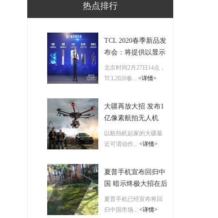
热点排行
TCL 2020春季新品发
布会：将提供以显示
为核心竞争力的全屋
北京时间2月27日14点，
科技产品和解决方案
TCL2020春...
<详情>
大疆再放大招 发布1
亿像素航拍无人机
以航拍机起家的大疆最
近可谓动作...
<详情>
夏普手机宣布回归中
国 暗示终极大招在后
面
夏普手机已经宣布将回
归中国市场...
<详情>