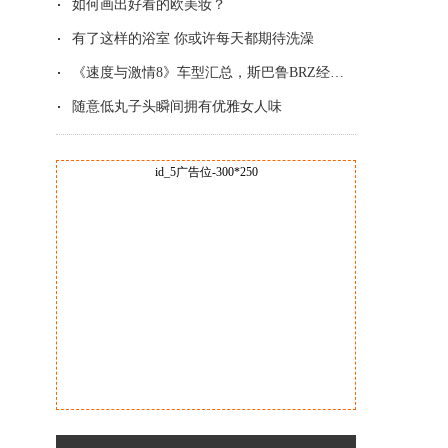
如何画出好看的欧美妆？
有了这样的浴室 你或许每天都期待洗澡
《速度与激情8》车型汇总，斯巴鲁BRZ经典改
随意低丸子头瞬间拥有优雅女人味
id_5广告位-300*250