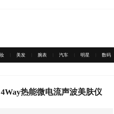
妆
美发
腕表
汽车
明星
数码
 4Way热能微电流声波美肤仪