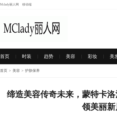
Mclady丽人网
移动端
首页
时装
趋势
美容
彩妆
美
首页
>
美容
>
护肤保养
缔造美容传奇未来，蒙特卡洛
领美丽新