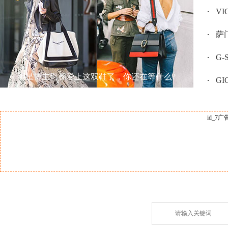
V
萨门
G
明星博主们都爱上这双鞋了，你还在等什么?
GI
id_7广