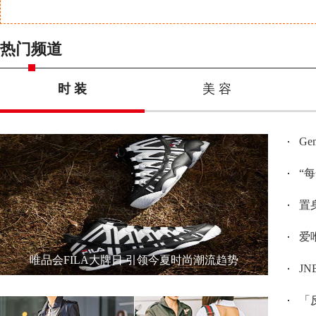
热门频道
时 装
美 容
G
“
置身
爱唯
唯品会FILA大牌日 引领今夏时尚潮流趋势
JN
「反