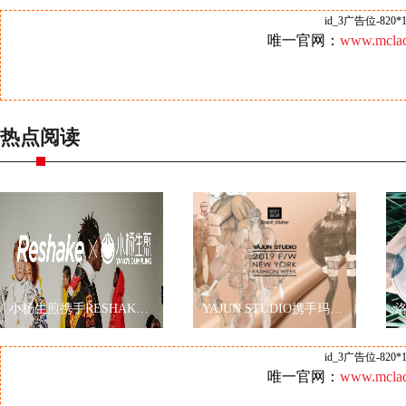
id_3广告位-820*1
唯一官网：
www.mclad
热点阅读
小杨生煎携手RESHAKE耀眼伦敦时装周，再现海派文化
YAJUN STUDIO携手玛丽黛佳色彩工作室2019秋冬纽约时装周玩转跨界
id_3广告位-820*1
唯一官网：
www.mclad