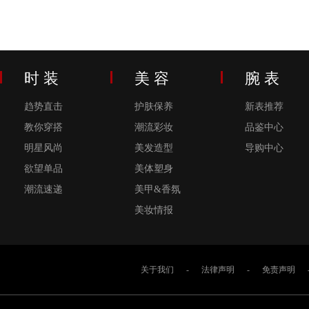
时 装
美 容
腕 表
趋势直击
护肤保养
新表推荐
教你穿搭
潮流彩妆
品鉴中心
明星风尚
美发造型
导购中心
欲望单品
美体塑身
潮流速递
美甲&香氛
美妆情报
关于我们
-
法律声明
-
免责声明