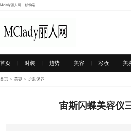
Mclady丽人网
移动端
首页
时装
趋势
美容
彩妆
美
首页
>
美容
>
护肤保养
宙斯闪蝶美容仪