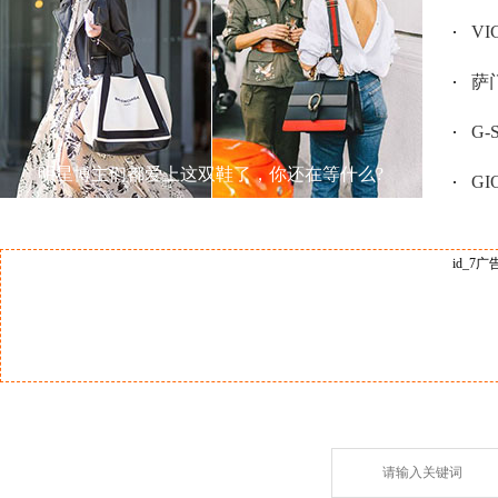
V
萨门
G
明星博主们都爱上这双鞋了，你还在等什么?
GI
id_7广