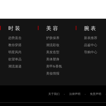
时 装
美 容
腕 表
趋势直击
护肤保养
新表推荐
教你穿搭
潮流彩妆
品鉴中心
明星风尚
美发造型
导购中心
欲望单品
美体塑身
潮流速递
美甲&香氛
美妆情报
关于我们
-
法律声明
-
免责声明