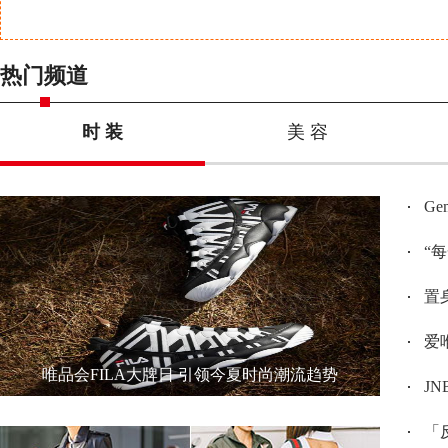
热门频道
时 装
美 容
G
“
置身
爱唯
唯品会FILA大牌日 引领今夏时尚潮流趋势
JN
「反