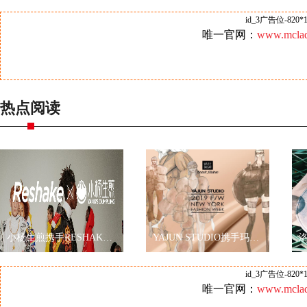
id_3广告位-820*1
唯一官网：
www.mclad
热点阅读
小杨生煎携手RESHAKE耀眼伦敦时装周，再现海派文化
YAJUN STUDIO携手玛丽黛佳色彩工作室2019秋冬纽约时装周玩转跨界
id_3广告位-820*1
唯一官网：
www.mclad