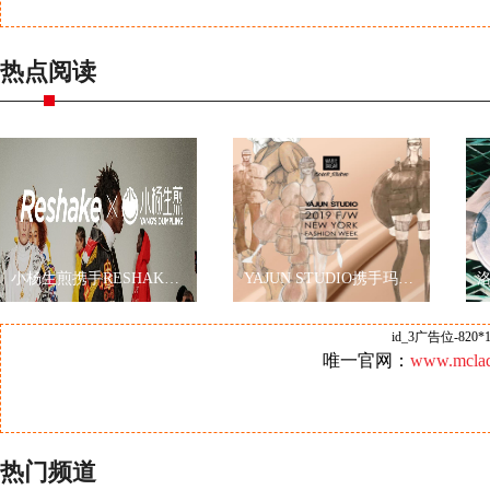
热点阅读
小杨生煎携手RESHAKE耀眼伦敦时装周，再现海派文化
YAJUN STUDIO携手玛丽黛佳色彩工作室2019秋冬纽约时装周玩转跨界
id_3广告位-820*1
唯一官网：
www.mclad
热门频道