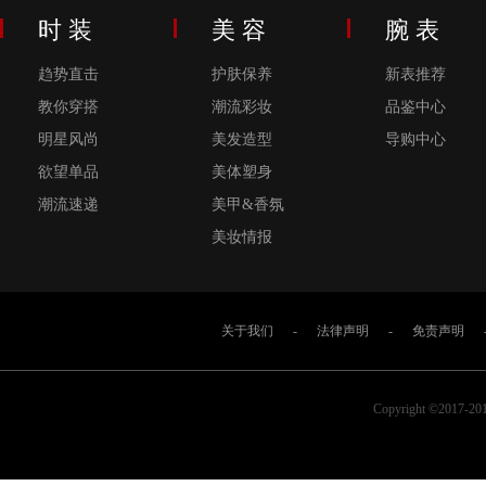
时 装
美 容
腕 表
趋势直击
护肤保养
新表推荐
教你穿搭
潮流彩妆
品鉴中心
明星风尚
美发造型
导购中心
欲望单品
美体塑身
潮流速递
美甲&香氛
美妆情报
关于我们
-
法律声明
-
免责声明
Copyright ©2017-2