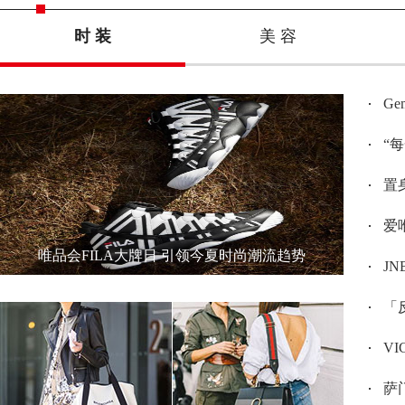
时 装
美 容
G
“
置身
爱唯
唯品会FILA大牌日 引领今夏时尚潮流趋势
JN
「反
V
萨门