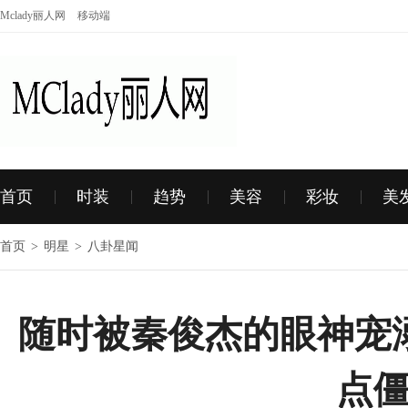
Mclady丽人网
移动端
首页
时装
趋势
美容
彩妆
美
首页
>
明星
>
八卦星闻
随时被秦俊杰的眼神宠
点