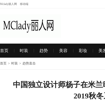
Mclady丽人网
移动端
首页
时装
趋势
美容
彩妆
美
首页
>
时装
>
趋势直击
中国独立设计师杨子在米兰时
2019秋