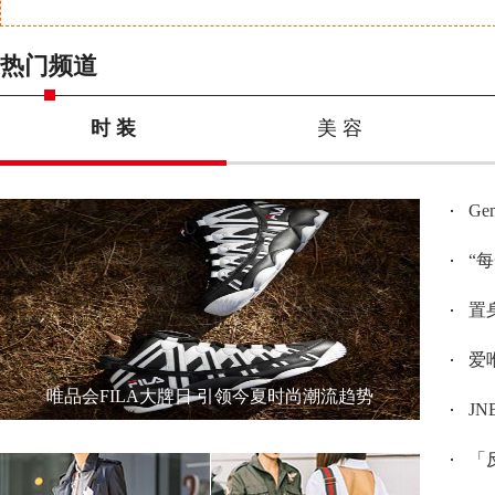
热门频道
时 装
美 容
G
“
置身
爱唯
唯品会FILA大牌日 引领今夏时尚潮流趋势
JN
「反