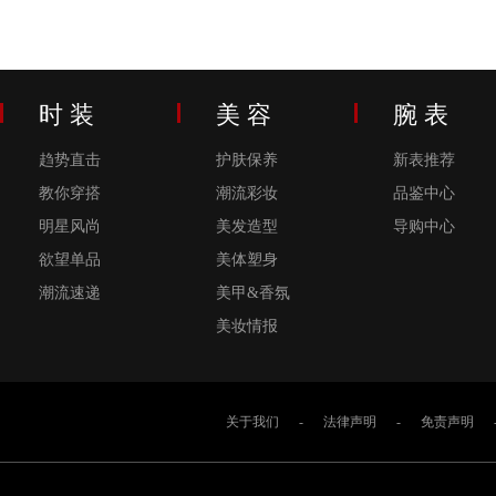
时 装
美 容
腕 表
趋势直击
护肤保养
新表推荐
教你穿搭
潮流彩妆
品鉴中心
明星风尚
美发造型
导购中心
欲望单品
美体塑身
潮流速递
美甲&香氛
美妆情报
关于我们
-
法律声明
-
免责声明