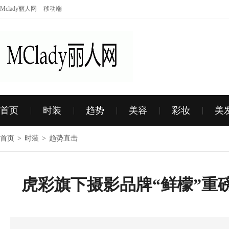
Mclady丽人网
移动端
首页
时装
趋势
美容
彩妆
美
首页
>
时装
>
趋势直击
虎彩旗下摄影品牌“鲜檬”重