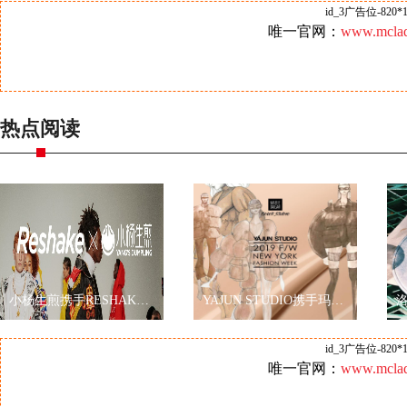
id_3广告位-820*1
唯一官网：
www.mclad
热点阅读
小杨生煎携手RESHAKE耀眼伦敦时装周，再现海派文化
YAJUN STUDIO携手玛丽黛佳色彩工作室2019秋冬纽约时装周玩转跨界
id_3广告位-820*1
唯一官网：
www.mclad