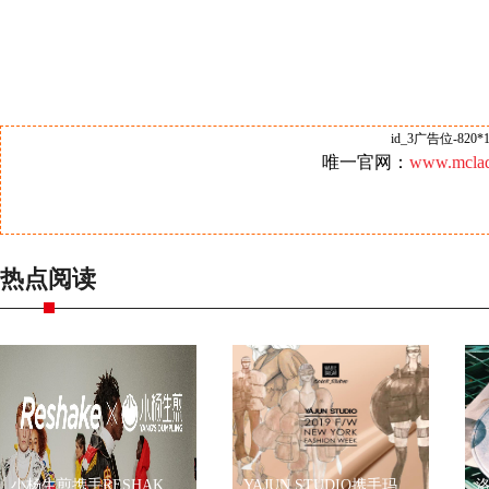
id_3广告位-820*1
唯一官网：
www.mclad
热点阅读
小杨生煎携手RESHAKE耀眼伦敦时装周，再现海派文化
YAJUN STUDIO携手玛丽黛佳色彩工作室2019秋冬纽约时装周玩转跨界