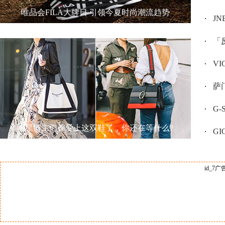
唯品会FILA大牌日 引领今夏时尚潮流趋势
JN
「反
V
萨门
G
明星博主们都爱上这双鞋了，你还在等什么?
GI
id_7广