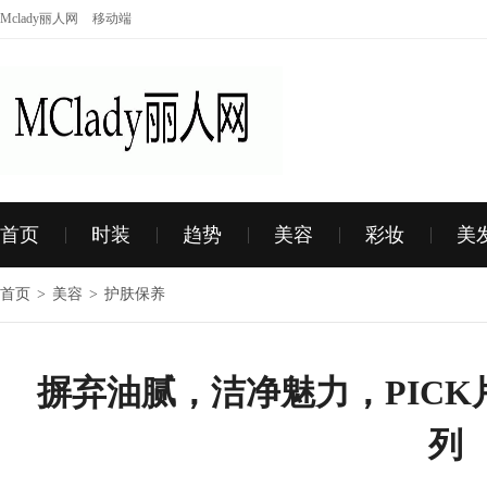
Mclady丽人网
移动端
首页
时装
趋势
美容
彩妆
美
首页
>
美容
>
护肤保养
摒弃油腻，洁净魅力，PIC
列