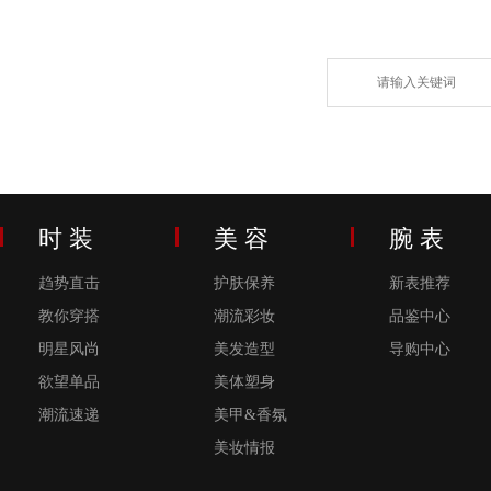
时 装
美 容
腕 表
趋势直击
护肤保养
新表推荐
教你穿搭
潮流彩妆
品鉴中心
明星风尚
美发造型
导购中心
欲望单品
美体塑身
潮流速递
美甲&香氛
美妆情报