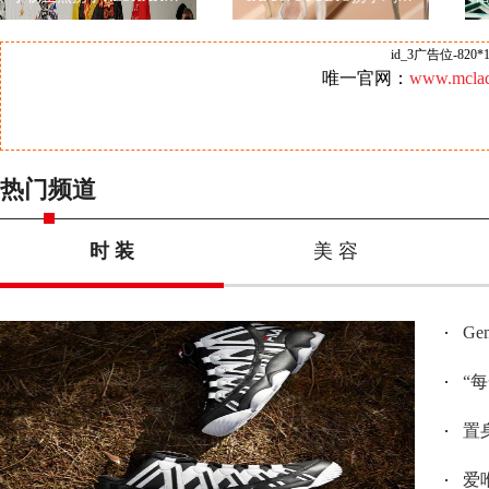
id_3广告位-820*1
唯一官网：
www.mclad
热门频道
时 装
美 容
G
“
置身
爱唯