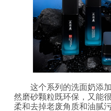
这个系列的洗面奶添加
然磨砂颗粒既环保，又能
柔和去掉老废角质和油腻