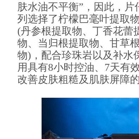
肤水油不平衡”，因此，片
列选择了柠檬巴毫叶提取物
(丹参根提取物、丁香花蕾
物、当归根提取物、甘草
物)，配合珍珠岩以及补水
用具有8小时控油、7天有
改善皮肤粗糙及肌肤屏障