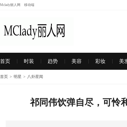
Mclady丽人网
移动端
首页
时装
趋势
美容
彩妆
美
首页
>
明星
>
八卦星闻
祁同伟饮弹自尽，可怜