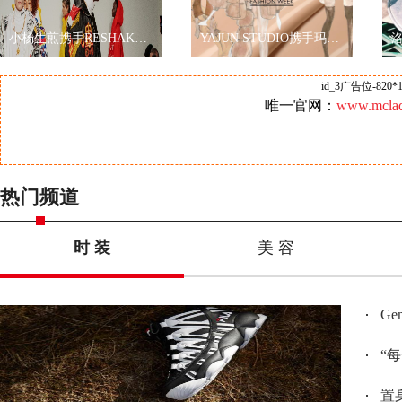
小杨生煎携手RESHAKE耀眼伦敦时装周，再现海派文化
YAJUN STUDIO携手玛丽黛佳色彩工作室2019秋冬纽约时装周玩转跨界
id_3广告位-820*1
唯一官网：
www.mclad
热门频道
时 装
美 容
G
“
置身