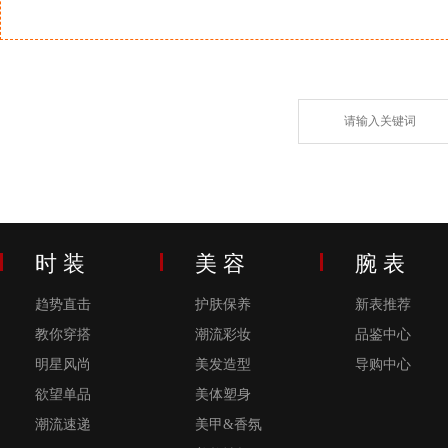
时 装
美 容
腕 表
趋势直击
护肤保养
新表推荐
教你穿搭
潮流彩妆
品鉴中心
明星风尚
美发造型
导购中心
欲望单品
美体塑身
潮流速递
美甲&香氛