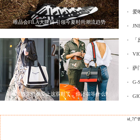
爱唯
唯品会FILA大牌日 引领今夏时尚潮流趋势
JN
「反
V
萨门
G
明星博主们都爱上这双鞋了，你还在等什么?
GI
id_7广