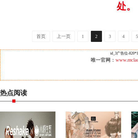
处。
首页
上一页
1
2
3
4
id_3广告位-820*1
唯一官网：
www.mclad
热点阅读