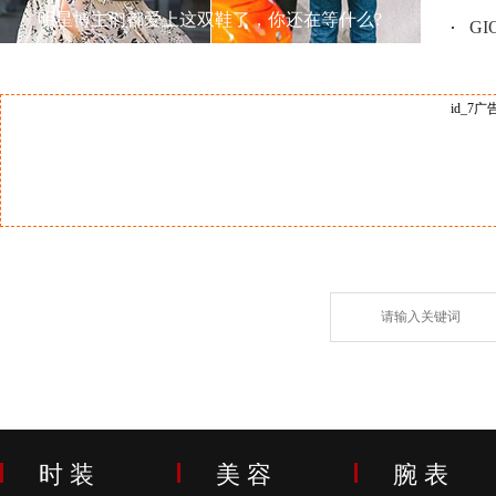
明星博主们都爱上这双鞋了，你还在等什么?
GI
id_7广
时 装
美 容
腕 表