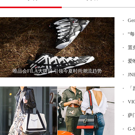
G
“
置身
爱唯
唯品会FILA大牌日 引领今夏时尚潮流趋势
JN
「反
V
萨门
G