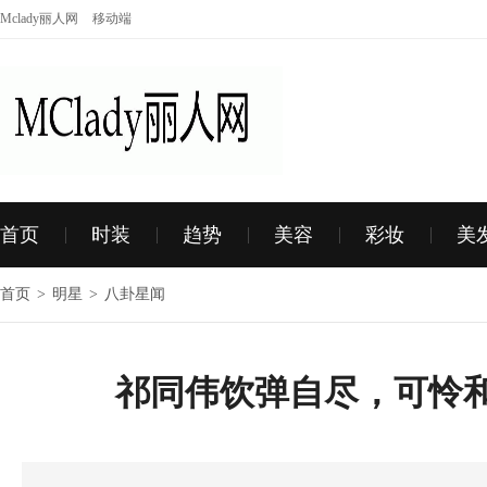
Mclady丽人网
移动端
首页
时装
趋势
美容
彩妆
美
首页
>
明星
>
八卦星闻
祁同伟饮弹自尽，可怜