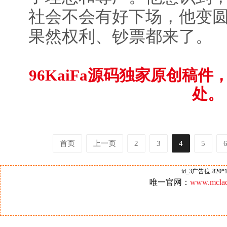
社会不会有好下场，他变
果然权利、钞票都来了。
96KaiFa源码独家原创稿
处。
首页
上一页
2
3
4
5
id_3广告位-820*1
唯一官网：
www.mclad