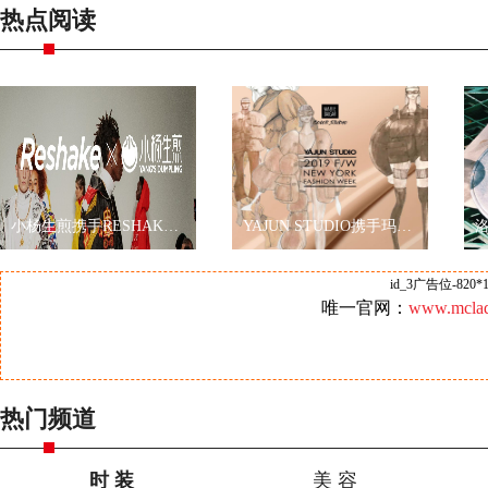
热点阅读
小杨生煎携手RESHAKE耀眼伦敦时装周，再现海派文化
YAJUN STUDIO携手玛丽黛佳色彩工作室2019秋冬纽约时装周玩转跨界
id_3广告位-820*1
唯一官网：
www.mclad
热门频道
时 装
美 容